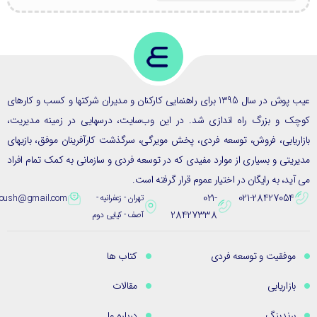
عیب پوش در سال 1395 برای راهنمایی کارکنان و مدیران شرکتها و کسب و کارهای
ک و بزرگ راه اندازی شد. در این وب‌سایت، درسهایی در زمینه مدیریت،
ریابی، فروش، توسعه فردی، پخش مویرگی، سرگذشت کارآفرینان موفق، بازیهای
یتی و بسیاری از موارد مفیدی که در توسعه فردی و سازمانی به کمک تمام افراد
ید، به رایگان در اختیار عموم قرار گرفته است.
021-
021-28427054
تهران - زعفرانیه -
eybpoush@gmail.com
28427338
آصف - کیایی دوم
موفقیت و توسعه فردی
کتاب ها
بازاریابی
مقالات
برندینگ
درباره ما