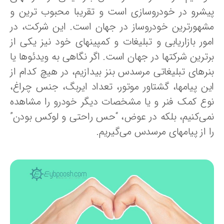
یشرو در خودروسازی است و تقریبا محبوب ترین و
شهورترین خودروساز در جهان است. این شرکت، در
مور بازاریابی و تبلیغات و کمپینهای خود نیز یکی از
رترین شرکتها در جهان است. اگر نگاهی به ویدئوها یا
نرهای تبلیغاتی مرسدس بنز بیدازیم، در هیچ کدام از
ین پیامها، گشتاور موتور، تعداد ایربگ، جنس چراغ،
وع کمک فنر و یا مشخصات دیگر خودرو را مشاهده
می‌کنیم، بلکه در عوض، “حس راحتی و لوکس بودن”
ا از پیامهای مرسدس می‌گیریم.