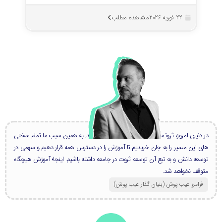
مشاهده مطلب
22 فوریه 2026
در دنیای امروز، ثروتمندان بزرگ، همه دانشمند هستند. به همین سبب ما تمام سختی
های این مسیر را به جان خریدیم تا آموزش را در دسترس همه قرار دهیم و سهمی در
توسعه دانش و به تبع آن توسعه ثروت در جامعه داشته باشیم. اینجا؛ آموزش هیچگاه
متوقف نخواهد شد.
فرامرز عیب پوش (بنیان گذار عیب پوش​)