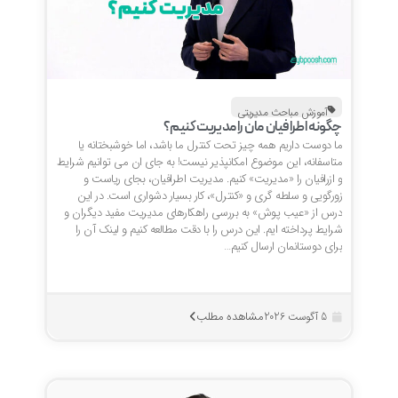
آموزش مباحث مدیریتی
چگونه اطرافیان مان را مدیریت کنیم؟
ما دوست داریم همه چیز تحت کنترل ما باشد، اما خوشبختانه یا
متاسفانه، این موضوع امکانپذیر نیست! به جای ان می توانیم شرایط
و ازرافیان را «مدیریت» کنیم. مدیریت اطرافیان، بجای ریاست و
زورگویی و سلطه گری و «کنترل»، کار بسیار دشواری است. در این
درس از «عیب پوش» به بررسی راهکارهای مدیریت مفید دیگران و
شرایط پرداخته ایم. این درس را با دقت مطالعه کنیم و لینک آن را
برای دوستانمان ارسال کنیم…
مشاهده مطلب
5 آگوست 2026