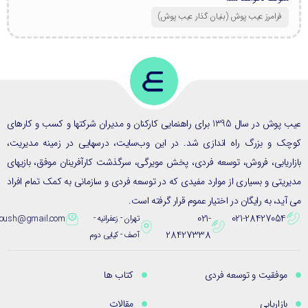
فرامرز عیب پوش (بنیان گذار عیب پوش​)
عیب پوش در سال 1395 برای راهنمایی کارکنان و مدیران شرکتها و کسب و کارهای
ک و بزرگ راه اندازی شد. در این وب‌سایت، درسهایی در زمینه مدیریت،
ریابی، فروش، توسعه فردی، پخش مویرگی، سرگذشت کارآفرینان موفق، بازیهای
یتی و بسیاری از موارد مفیدی که در توسعه فردی و سازمانی به کمک تمام افراد
ید، به رایگان در اختیار عموم قرار گرفته است.
021-
021-28427054
تهران - زعفرانیه -
eybpoush@gmail.com
28427338
آصف - کیایی دوم
موفقیت و توسعه فردی
کتاب ها
بازاریابی
مقالات