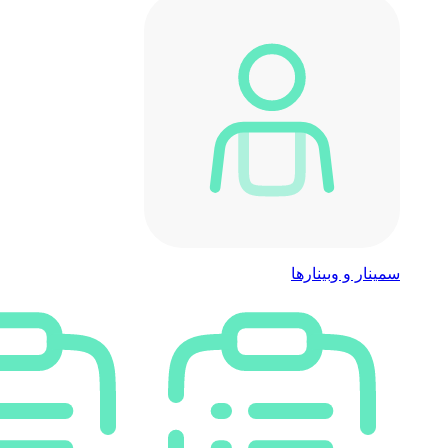
سمینار و وبینارها