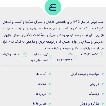
عیب پوش در سال 1395 برای راهنمایی کارکنان و مدیران شرکتها و کسب و کارهای
ک و بزرگ راه اندازی شد. در این وب‌سایت، درسهایی در زمینه مدیریت،
ریابی، فروش، توسعه فردی، پخش مویرگی، سرگذشت کارآفرینان موفق، بازیهای
یتی و بسیاری از موارد مفیدی که در توسعه فردی و سازمانی به کمک تمام افراد
ید، به رایگان در اختیار عموم قرار گرفته است.
021-
021-28427054
تهران - زعفرانیه -
eybpoush@gmail.com
28427338
آصف - کیایی دوم
موفقیت و توسعه فردی
کتاب ها
بازاریابی
مقالات
برندینگ
درباره ما
مذاکره و فروش
تماس با ما