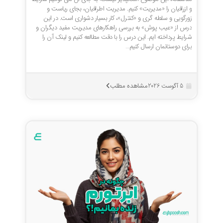
و ازرافیان را «مدیریت» کنیم. مدیریت اطرافیان، بجای ریاست و
زورگویی و سلطه گری و «کنترل»، کار بسیار دشواری است. در این
درس از «عیب پوش» به بررسی راهکارهای مدیریت مفید دیگران و
شرایط پرداخته ایم. این درس را با دقت مطالعه کنیم و لینک آن را
برای دوستانمان ارسال کنیم…
مشاهده مطلب
5 آگوست 2026