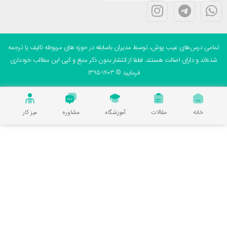
می درس‌های عیب پوش، توسط مدیران باسابقه در حوزه های مربوطه تالیف یا ترجمه
ه‌اند و دارای اصالت هستند. لطفا از انتشار بدون ذکر منبع و کپی این مطالب خودداری
فرمایید © 1403-1395
خانه
مقالات
آموزشگاه
مشاوره
میز کار