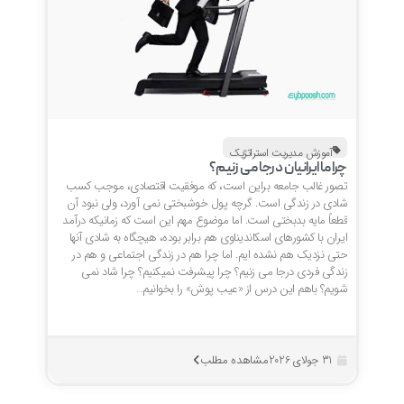
آموزش مدیریت استراتژیک
چرا ما ایرانیان درجا می زنیم؟
تصور غالب جامعه براین است، که موفقیت اقتصادی، موجب کسب
شادی در زندگی است. گرچه پول خوشبختی نمی آورد، ولی نبود آن
قطعاً مایه بدبختی است. اما موضوع مهم این است که زمانیکه درآمد
ایران با کشورهای اسکاندیناوی هم برابر بوده، هیچگاه به شادی آنها
حتی نزدیک هم نشده ایم. اما چرا هم در زندگی اجتماعی و هم در
زندگی فردی درجا می زنیم؟ چرا پیشرفت نمیکنیم؟ چرا شاد نمی
شویم؟ باهم این درس از «عیب پوش» را بخوانیم…
مشاهده مطلب
31 جولای 2026