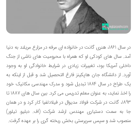
در سال 1861، هنری گانت در خانواده ‌ای مرفه در مزارع مریلند به دنیا
د. سال ‌های کودکی او که همراه با محرومیت‌ های ناشی از جنگ
خلی آمریکا بود، تغییرات زیادی در شرایط خانوادگی او به وجود
رد. از دانشگاه جان هاپکینز فارغ‌ التحصیل شد و قبل از اینکه به
یک طراح در سال 1884 تبدیل شود و مدرک مهندسی مکانیک خود
را اخذ نماید، به عنوان معلم تدریس می‌ کرد. بین سال ‌های 1887 تا
1893، گانت در شرکت فولاد مدیوال در فیلادلفیا کار کرد و در همان
 به سمت دستیاری مهندس ارشد شرکت (اف. دبلیو. تیلور)
صوب شد و سپس سرپرستی بخش ریخته گری را بر عهده گرفت.