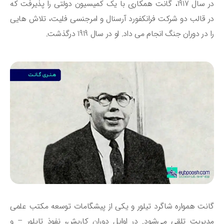
در سال 1917، گانت همکاری با یک کمیسیون دولتی را پذیرفت که
 قالب دو شرکت فرانکفورد آرسنال و امرجنسی فلیت، تلاش‌ هایی
 در دوران جنگ انجام می‌ داد. او در سال 1919 درگذشت.
نت همواره شاگرد تیلور و یکی از پیشگامات توسعه‌ مکتب علمی
یریت تلقی می‌شود. در اوایل دوران کاریش، نفوذ تایلور – و