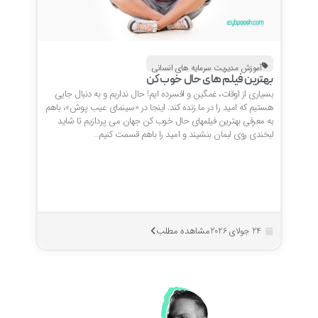
آموزش مدیریت سرمایه های انسانی
بهترین فیلم های حال خوب کن
بسیاری از اوقات، غمگین و افسرده ایم! حال نداریم و به دنبال جایی
هستیم که امید را در ما زنده کند. اینجا در «سینمای عیب پوش»، باهم
به معرفی بهترین فیلمهای حال خوب کن جهان می پردازیم تا شاید
لبخندی روی لبمان بنشیند و امید را باهم قسمت کنیم…
مشاهده مطلب
24 جولای 2026