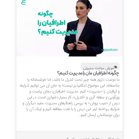
آموزش مباحث مدیریتی
چگونه اطرافیان مان را مدیریت کنیم؟
ما دوست داریم همه چیز تحت کنترل ما باشد، اما خوشبختانه یا
متاسفانه، این موضوع امکانپذیر نیست! به جای ان می توانیم شرایط
و ازرافیان را «مدیریت» کنیم. مدیریت اطرافیان، بجای ریاست و
زورگویی و سلطه گری و «کنترل»، کار بسیار دشواری است. در این
درس از «عیب پوش» به بررسی راهکارهای مدیریت مفید دیگران و
شرایط پرداخته ایم. این درس را با دقت مطالعه کنیم و لینک آن را
برای دوستانمان ارسال کنیم…