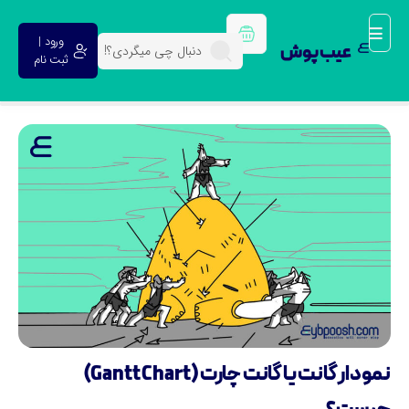
ورود |
عیب پوش
ثبت نام
نمودار گانت یا گانت چارت (Gantt Chart)