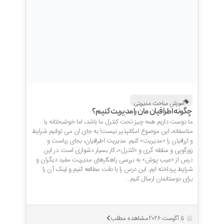
آموزش مباحث مدیریتی
چگونه اطرافیان مان را مدیریت کنیم؟
ما دوست داریم همه چیز تحت کنترل ما باشد، اما خوشبختانه یا
متاسفانه، این موضوع امکانپذیر نیست! به جای ان می توانیم شرایط
و ازرافیان را «مدیریت» کنیم. مدیریت اطرافیان، بجای ریاست و
زورگویی و سلطه گری و «کنترل»، کار بسیار دشواری است. در این
درس از «عیب پوش» به بررسی راهکارهای مدیریت مفید دیگران و
شرایط پرداخته ایم. این درس را با دقت مطالعه کنیم و لینک آن را
برای دوستانمان ارسال کنیم…
مشاهده مطلب
5 آگوست 2026