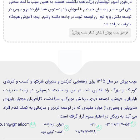
در دنیای امروز، ثروتمندان بزرگ، همه دانشمند هستند. به همین سبب ما تمام سختی
های این مسیر را به جان خریدیم تا آموزش را در دسترس همه قرار دهیم و سهمی در
توسعه دانش و به تبع آن توسعه ثروت در جامعه داشته باشیم. اینجا؛ آموزش هیچگاه
متوقف نخواهد شد.
فرامرز عیب پوش (بنیان گذار عیب پوش​)
عیب پوش در سال 1395 برای راهنمایی کارکنان و مدیران شرکتها و کسب و کارهای
ک و بزرگ راه اندازی شد. در این وب‌سایت، درسهایی در زمینه مدیریت،
ریابی، فروش، توسعه فردی، پخش مویرگی، سرگذشت کارآفرینان موفق، بازیهای
یتی و بسیاری از موارد مفیدی که در توسعه فردی و سازمانی به کمک تمام افراد
ید، به رایگان در اختیار عموم قرار گرفته است.
021-
021-28427054
تهران - زعفرانیه -
eybpoush@gmail.com
28427338
آصف - کیایی دوم