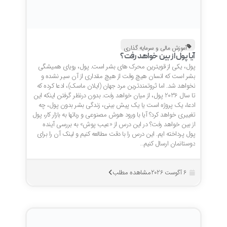
آموزش مالی و سرمایه گذاری
آیا پول از بین خواهد رفت؟
پول، یکی از قویترین محرک های بشر است. پول، رویای همیشگی
بشر است که انسان هیچ وقت از هیچ مقداری از آن سیر نشده و
نخواهد شد. اما ثروتمندترین مرد جهان (ایلان ماسک)، ادعا کرده که
تا سال 2036 پول، از میان خواهد رفت. بدون درنظر گرفتن اینکه این
ادعا، یک پروژه است یا یک پیش بینی، زندگی بشر بدون پول، چه
تغییری خواهد کرد؟ آیا با ورود هوش مصنوعی و رباتها به بازار کار، پول
از بین خواهد رفت؟ در این درس از «عیب پوش» به بررسی آینده
پول پرداخته ایم. این درس را با دقت مطالعه کنیم و لینک آن را برای
دوستانمان ارسال کنیم…
مشاهده مطلب
6 آگوست 2026