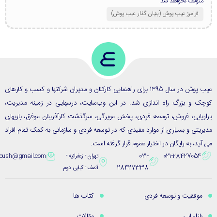
متوقف نخواهد شد.
فرامرز عیب پوش (بنیان گذار عیب پوش​)
عیب پوش در سال 1395 برای راهنمایی کارکنان و مدیران شرکتها و کسب و کارهای
ک و بزرگ راه اندازی شد. در این وب‌سایت، درسهایی در زمینه مدیریت،
ریابی، فروش، توسعه فردی، پخش مویرگی، سرگذشت کارآفرینان موفق، بازیهای
یتی و بسیاری از موارد مفیدی که در توسعه فردی و سازمانی به کمک تمام افراد
ید، به رایگان در اختیار عموم قرار گرفته است.
021-
021-28427054
تهران - زعفرانیه -
eybpoush@gmail.com
28427338
آصف - کیایی دوم
موفقیت و توسعه فردی
کتاب ها
بازاریابی
مقالات