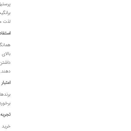
پرستیژ
برانگی
لذت می
استفاد
همانگو
بالای 
داشتن 
دهند.
اعتبار 
برندها
برخورد
تجربه
خرید 