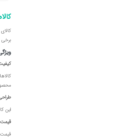
کالا
برخی ا
ویژگی
کیفیت 
کالاها
محصولا
طراحی 
این کا
قیمت ب
قیمت ک