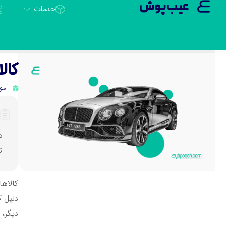
عیب پوش
خدمات
کال
آمو
ت
کالاها
دلیل ک
دیگر، 