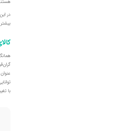
هستند 
در این
بیشتر با مفهوم ک
کالا
گران‌ق
عنوان 
توانای
با تغی