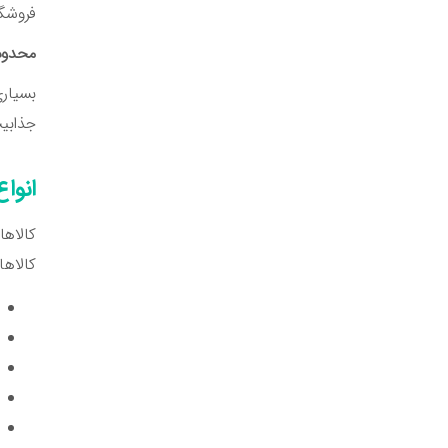
فروشگا
محدود
بسیاری
جذابی
انوا
کالاها