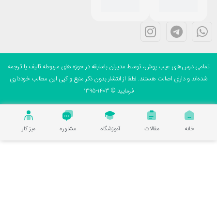
می درس‌های عیب پوش، توسط مدیران باسابقه در حوزه های مربوطه تالیف یا ترجمه
ه‌اند و دارای اصالت هستند. لطفا از انتشار بدون ذکر منبع و کپی این مطالب خودداری
فرمایید © 1403-1395
خانه
مقالات
آموزشگاه
مشاوره
میز کار