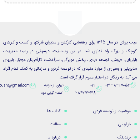
عیب پوش در سال 1395 برای راهنمایی کارکنان و مدیران شرکتها و کسب و کارهای
ک و بزرگ راه اندازی شد. در این وب‌سایت، درسهایی در زمینه مدیریت،
ریابی، فروش، توسعه فردی، پخش مویرگی، سرگذشت کارآفرینان موفق، بازیهای
یتی و بسیاری از موارد مفیدی که در توسعه فردی و سازمانی به کمک تمام افراد
ید، به رایگان در اختیار عموم قرار گرفته است.
021-
021-28427054
تهران - زعفرانیه -
eybpoush@gmail.com
28427338
آصف - کیایی دوم
موفقیت و توسعه فردی
کتاب ها
بازاریابی
مقالات
برندینگ
درباره ما