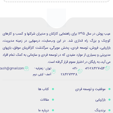
عیب پوش در سال 1395 برای راهنمایی کارکنان و مدیران شرکتها و کسب و کارهای
ک و بزرگ راه اندازی شد. در این وب‌سایت، درسهایی در زمینه مدیریت،
ریابی، فروش، توسعه فردی، پخش مویرگی، سرگذشت کارآفرینان موفق، بازیهای
یتی و بسیاری از موارد مفیدی که در توسعه فردی و سازمانی به کمک تمام افراد
ید، به رایگان در اختیار عموم قرار گرفته است.
021-
021-28427054
تهران - زعفرانیه -
eybpoush@gmail.com
28427338
آصف - کیایی دوم
موفقیت و توسعه فردی
کتاب ها
بازاریابی
مقالات
برندینگ
درباره ما