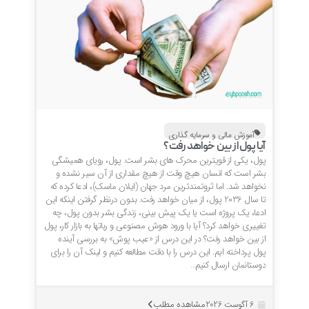
آموزش مالی و سرمایه گذاری
آیا پول از بین خواهد رفت؟
پول، یکی از قویترین محرک های بشر است. پول، رویای همیشگی
بشر است که انسان هیچ وقت از هیچ مقداری از آن سیر نشده و
نخواهد شد. اما ثروتمندترین مرد جهان (ایلان ماسک)، ادعا کرده که
تا سال 2036 پول، از میان خواهد رفت. بدون درنظر گرفتن اینکه این
ادعا، یک پروژه است یا یک پیش بینی، زندگی بشر بدون پول، چه
تغییری خواهد کرد؟ آیا با ورود هوش مصنوعی و رباتها به بازار کار، پول
از بین خواهد رفت؟ در این درس از «عیب پوش» به بررسی آینده
پول پرداخته ایم. این درس را با دقت مطالعه کنیم و لینک آن را برای
دوستانمان ارسال کنیم…
مشاهده مطلب
6 آگوست 2026