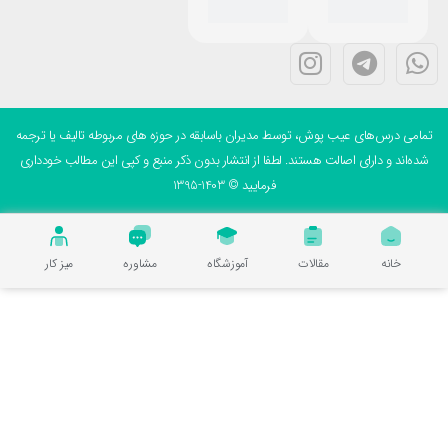
می درس‌های عیب پوش، توسط مدیران باسابقه در حوزه های مربوطه تالیف یا ترجمه
ه‌اند و دارای اصالت هستند. لطفا از انتشار بدون ذکر منبع و کپی این مطالب خودداری
فرمایید © 1403-1395
خانه
مقالات
آموزشگاه
مشاوره
میز کار