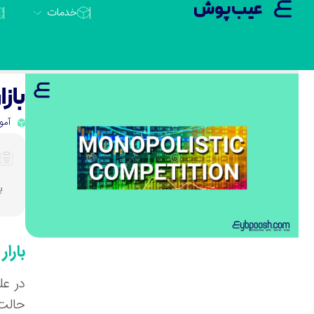
عیب پوش
خدمات
بازار رق
آمو
بازا
بارا
در عل
حالت