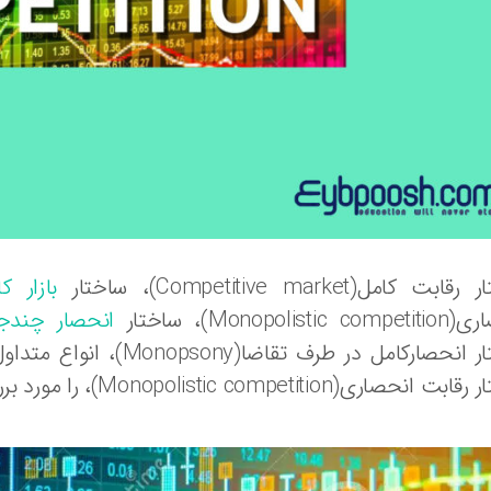
بت کامل(Competitive market)، ساختار
بازار ک
Monopolistic)، ساختار
انحصار چندجا
ساختار انحصارکامل در طر
حصاری(Monopolistic competition)، را مورد بررسی قرار دهیم.