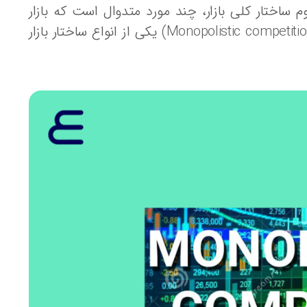
م ساختار کلی بازار، چند مورد متدوال است که بازار
رقابت انحصاری یکی از انواع آن است. بازار رقابت انحصاری (Monopolistic competition) یکی از انواع ساختار بازار