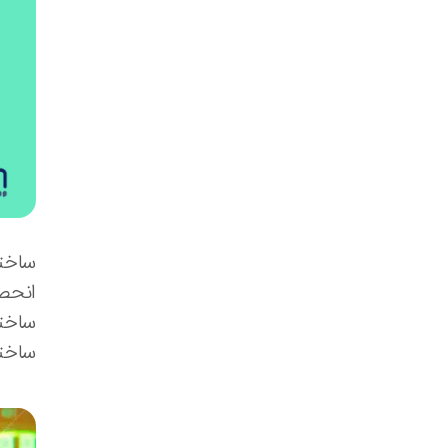
ساختار رقا
انحصاری( competition
ساختار رقابت ان