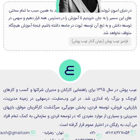
در دنیای امروز، ثروتمندان بزرگ، همه دانشمند هستند. به همین سبب ما تمام سختی
های این مسیر را به جان خریدیم تا آموزش را در دسترس همه قرار دهیم و سهمی در
توسعه دانش و به تبع آن توسعه ثروت در جامعه داشته باشیم. اینجا؛ آموزش هیچگاه
متوقف نخواهد شد.
فرامرز عیب پوش (بنیان گذار عیب پوش​)
عیب پوش در سال 1395 برای راهنمایی کارکنان و مدیران شرکتها و کسب و کارهای
ک و بزرگ راه اندازی شد. در این وب‌سایت، درسهایی در زمینه مدیریت،
ریابی، فروش، توسعه فردی، پخش مویرگی، سرگذشت کارآفرینان موفق، بازیهای
یتی و بسیاری از موارد مفیدی که در توسعه فردی و سازمانی به کمک تمام افراد
ید، به رایگان در اختیار عموم قرار گرفته است.
021-
021-28427054
تهران - زعفرانیه -
eybpoush@gmail.com