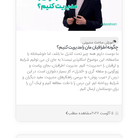
آموزش مباحث مدیریتی
چگونه اطرافیان مان را مدیریت کنیم؟
ما دوست داریم همه چیز تحت کنترل ما باشد، اما خوشبختانه یا
متاسفانه، این موضوع امکانپذیر نیست! به جای ان می توانیم شرایط
و ازرافیان را «مدیریت» کنیم. مدیریت اطرافیان، بجای ریاست و
زورگویی و سلطه گری و «کنترل»، کار بسیار دشواری است. در این
درس از «عیب پوش» به بررسی راهکارهای مدیریت مفید دیگران و
شرایط پرداخته ایم. این درس را با دقت مطالعه کنیم و لینک آن را
برای دوستانمان ارسال کنیم…
مشاهده مطلب
5 آگوست 2026