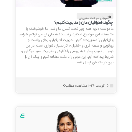
آموزش مباحث مدیریتی
چگونه اطرافیان مان را مدیریت کنیم؟
ما دوست داریم همه چیز تحت کنترل ما باشد، اما خوشبختانه یا
متاسفانه، این موضوع امکانپذیر نیست! به جای ان می توانیم شرایط
و ازرافیان را «مدیریت» کنیم. مدیریت اطرافیان، بجای ریاست و
زورگویی و سلطه گری و «کنترل»، کار بسیار دشواری است. در این
درس از «عیب پوش» به بررسی راهکارهای مدیریت مفید دیگران و
شرایط پرداخته ایم. این درس را با دقت مطالعه کنیم و لینک آن را
برای دوستانمان ارسال کنیم…
مشاهده مطلب
5 آگوست 2026