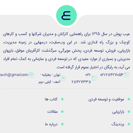
عیب پوش در سال 1395 برای راهنمایی کارکنان و مدیران شرکتها و کسب و کارهای
ک و بزرگ راه اندازی شد. در این وب‌سایت، درسهایی در زمینه مدیریت،
ریابی، فروش، توسعه فردی، پخش مویرگی، سرگذشت کارآفرینان موفق، بازیهای
یتی و بسیاری از موارد مفیدی که در توسعه فردی و سازمانی به کمک تمام افراد
ید، به رایگان در اختیار عموم قرار گرفته است.
021-
021-28427054
تهران - زعفرانیه -
eybpoush@gmail.com
28427338
آصف - کیایی دوم
موفقیت و توسعه فردی
کتاب ها
بازاریابی
مقالات
برندینگ
درباره ما