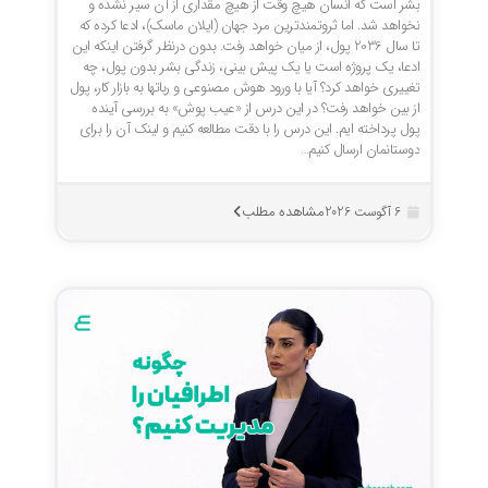
بشر است که انسان هیچ وقت از هیچ مقداری از آن سیر نشده و
نخواهد شد. اما ثروتمندترین مرد جهان (ایلان ماسک)، ادعا کرده که
تا سال 2036 پول، از میان خواهد رفت. بدون درنظر گرفتن اینکه این
ادعا، یک پروژه است یا یک پیش بینی، زندگی بشر بدون پول، چه
تغییری خواهد کرد؟ آیا با ورود هوش مصنوعی و رباتها به بازار کار، پول
از بین خواهد رفت؟ در این درس از «عیب پوش» به بررسی آینده
پول پرداخته ایم. این درس را با دقت مطالعه کنیم و لینک آن را برای
دوستانمان ارسال کنیم…
مشاهده مطلب
6 آگوست 2026