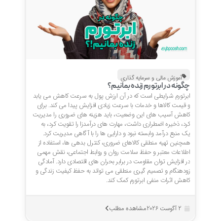
آموزش مالی و سرمایه گذاری
چگونه در ابرتورم زنده بمانیم؟
ابرتورم شرایطی است که در آن ارزش پول به سرعت کاهش می یابد
و قیمت کالاها و خدمات با سرعت زیادی افزایش پیدا می کند. برای
کاهش آسیب های این وضعیت، باید هزینه های ضروری را مدیریت
کرد، ذخیره اضطراری داشت، مهارت های درآمدزا را تقویت کرد، به
یک منبع درآمد وابسته نبود و دارایی ها را با آگاهی مدیریت کرد.
همچنین تهیه منطقی کالاهای ضروری، کنترل بدهی ها، استفاده از
اطلاعات معتبر و حفظ سلامت روان و روابط اجتماعی، نقش مهمی
در افزایش توان مقاومت در برابر بحران های اقتصادی دارد. آمادگی
زودهنگام و تصمیم گیری منطقی می تواند به حفظ کیفیت زندگی و
کاهش اثرات منفی ابرتورم کمک کند.
مشاهده مطلب
2 آگوست 2026