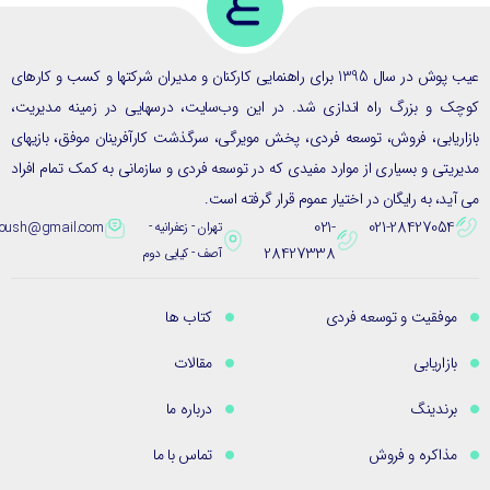
عیب پوش در سال 1395 برای راهنمایی کارکنان و مدیران شرکتها و کسب و کارهای
ک و بزرگ راه اندازی شد. در این وب‌سایت، درسهایی در زمینه مدیریت،
ریابی، فروش، توسعه فردی، پخش مویرگی، سرگذشت کارآفرینان موفق، بازیهای
یتی و بسیاری از موارد مفیدی که در توسعه فردی و سازمانی به کمک تمام افراد
ید، به رایگان در اختیار عموم قرار گرفته است.
021-
021-28427054
تهران - زعفرانیه -
eybpoush@gmail.com
28427338
آصف - کیایی دوم
موفقیت و توسعه فردی
کتاب ها
بازاریابی
مقالات
برندینگ
درباره ما
مذاکره و فروش
تماس با ما