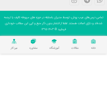
می درس‌های عیب پوش، توسط مدیران باسابقه در حوزه های مربوطه تالیف یا ترجمه
ه‌اند و دارای اصالت هستند. لطفا از انتشار بدون ذکر منبع و کپی این مطالب خودداری
فرمایید © 1403-1395
خانه
مقالات
آموزشگاه
مشاوره
میز کار