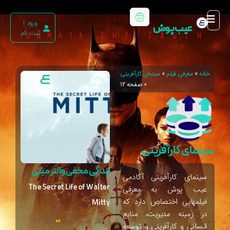
ورود |
عیب پوش
ثبت نام
خانه
»
معرفی فیلم
»
سینمای کارآفرینی
»
صفحه 12
سینمای کارآفرینی
زندگی مخفی والتر میتی
سینمای کارآفرینی آکادمی
The Secret Life of Walter
عیب پوش به معرفی
فیلمهایی اختصاص دارد که
Mitty
در زمینه مدیریت، منابع
ژانر: کمدی درام
امتیاز: 7.3
انسانی و کارآفرینی و توسعه