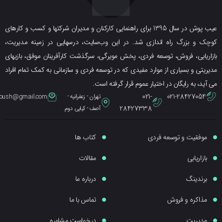
عیب پوش در سال 1395 برای راهنمایی کارکنان و مدیران شرکتها و کسب و کارهای
ک و بزرگ راه اندازی شد. در این وب‌سایت، درسهایی در زمینه مدیریت،
ریابی، فروش، توسعه فردی، پخش مویرگی، سرگذشت کارآفرینان موفق، بازیهای
یتی و بسیاری از موارد مفیدی که در توسعه فردی و سازمانی به کمک تمام افراد
ید، به رایگان در اختیار عموم قرار گرفته است.
021-
021-28427054
تهران - زعفرانیه -
eybpoush@gmail.com
28427338
آصف - کیایی دوم
موفقیت و توسعه فردی
کتاب ها
بازاریابی
مقالات
برندینگ
درباره ما
مذاکره و فروش
تماس با ما
مدیریت
درخواست مشاوره