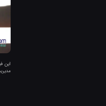
این فی
مدیریت