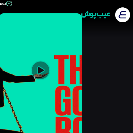
محص
عیب پوش