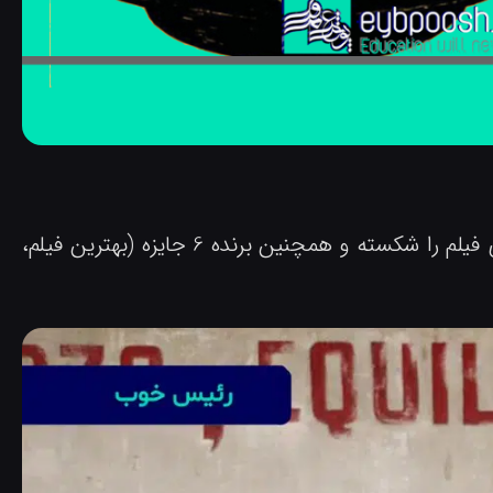
این فیلم با 20 نامزدی، در سی و ششمین جوایز گویا رکورد نامزدی فیلم را شکسته و همچنین برنده 6 جایزه (بهترین فیلم،