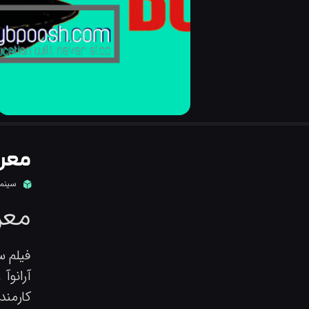
معرف
سینما
معر
فیلم 
آرانوآ
کارمند