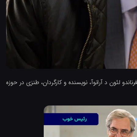
رناندو لئون د آرانوآ، نویسنده و کارگردان، طنزی در حوزه