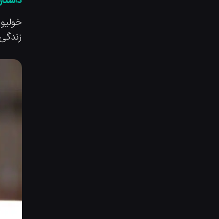
خولیو 
زندگی 