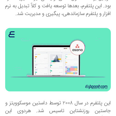
د. این پلتفرم، بعدها توسعه یافت و کلاً تبدیل به نرم
فزار و پلتفرم سازماندهی، پیگیری و مدیریت شد.
این پلتفرم در سال 2008 توسط داستین موسکوویتز و
استین روزنشتاین تاسیس شد. هردوی این