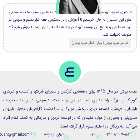
در دنیای امروز، ثروتمندان بزرگ، همه دانشمند هستند. به همین سبب ما تمام سختی
های این مسیر را به جان خریدیم تا آموزش را در دسترس همه قرار دهیم و سهمی در
توسعه دانش و به تبع آن توسعه ثروت در جامعه داشته باشیم. اینجا؛ آموزش هیچگاه
متوقف نخواهد شد.
فرامرز عیب پوش (بنیان گذار عیب پوش​)
عیب پوش در سال 1395 برای راهنمایی کارکنان و مدیران شرکتها و کسب و کارهای
ک و بزرگ راه اندازی شد. در این وب‌سایت، درسهایی در زمینه مدیریت،
ریابی، فروش، توسعه فردی، پخش مویرگی، سرگذشت کارآفرینان موفق، بازیهای
یتی و بسیاری از موارد مفیدی که در توسعه فردی و سازمانی به کمک تمام افراد
ید، به رایگان در اختیار عموم قرار گرفته است.
021-
021-28427054
تهران - زعفرانیه -
eybpoush@gmail.com