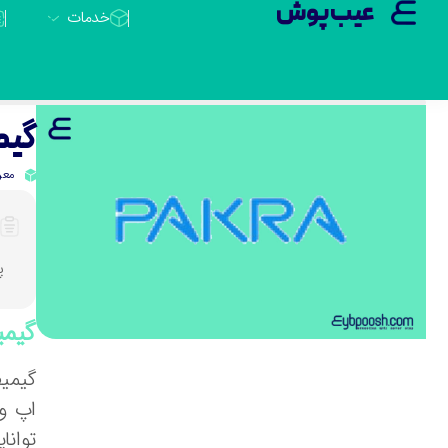
عیب پوش
خدمات
گیمیف
معر
پ
گیمیفی
اپ و
توانا