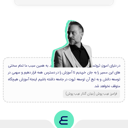
در دنیای امروز، ثروتمندان بزرگ، همه دانشمند هستند. به همین سبب ما تمام سختی
های این مسیر را به جان خریدیم تا آموزش را در دسترس همه قرار دهیم و سهمی در
توسعه دانش و به تبع آن توسعه ثروت در جامعه داشته باشیم. اینجا؛ آموزش هیچگاه
متوقف نخواهد شد.
فرامرز عیب پوش (بنیان گذار عیب پوش​)