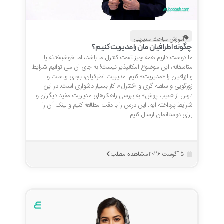
آموزش مباحث مدیریتی
چگونه اطرافیان مان را مدیریت کنیم؟
ما دوست داریم همه چیز تحت کنترل ما باشد، اما خوشبختانه یا
متاسفانه، این موضوع امکانپذیر نیست! به جای ان می توانیم شرایط
و ازرافیان را «مدیریت» کنیم. مدیریت اطرافیان، بجای ریاست و
زورگویی و سلطه گری و «کنترل»، کار بسیار دشواری است. در این
درس از «عیب پوش» به بررسی راهکارهای مدیریت مفید دیگران و
شرایط پرداخته ایم. این درس را با دقت مطالعه کنیم و لینک آن را
برای دوستانمان ارسال کنیم…
مشاهده مطلب
5 آگوست 2026