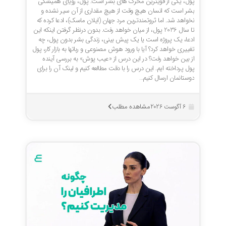
پول، یکی از قویترین محرک های بشر است. پول، رویای همیشگی
بشر است که انسان هیچ وقت از هیچ مقداری از آن سیر نشده و
نخواهد شد. اما ثروتمندترین مرد جهان (ایلان ماسک)، ادعا کرده که
تا سال 2036 پول، از میان خواهد رفت. بدون درنظر گرفتن اینکه این
ادعا، یک پروژه است یا یک پیش بینی، زندگی بشر بدون پول، چه
تغییری خواهد کرد؟ آیا با ورود هوش مصنوعی و رباتها به بازار کار، پول
از بین خواهد رفت؟ در این درس از «عیب پوش» به بررسی آینده
پول پرداخته ایم. این درس را با دقت مطالعه کنیم و لینک آن را برای
دوستانمان ارسال کنیم…
مشاهده مطلب
6 آگوست 2026