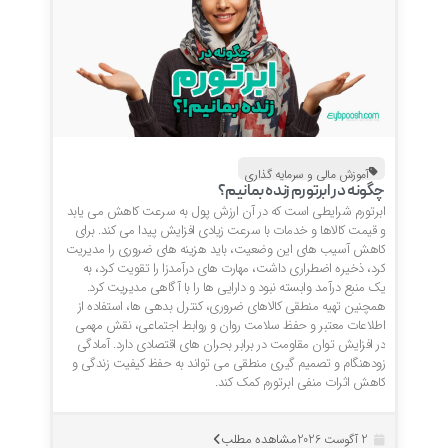
آموزش مالی و سرمایه گذاری
چگونه در ابرتورم زنده بمانیم؟
ابرتورم شرایطی است که در آن ارزش پول به سرعت کاهش می یابد
و قیمت کالاها و خدمات با سرعت زیادی افزایش پیدا می کند. برای
کاهش آسیب های این وضعیت، باید هزینه های ضروری را مدیریت
کرد، ذخیره اضطراری داشت، مهارت های درآمدزا را تقویت کرد، به
یک منبع درآمد وابسته نبود و دارایی ها را با آگاهی مدیریت کرد.
همچنین تهیه منطقی کالاهای ضروری، کنترل بدهی ها، استفاده از
اطلاعات معتبر و حفظ سلامت روان و روابط اجتماعی، نقش مهمی
در افزایش توان مقاومت در برابر بحران های اقتصادی دارد. آمادگی
زودهنگام و تصمیم گیری منطقی می تواند به حفظ کیفیت زندگی و
کاهش اثرات منفی ابرتورم کمک کند.
مشاهده مطلب
2 آگوست 2026