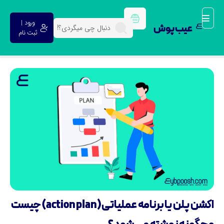
ورود |
عیب پوش
ثبت نام
اکشن پلن یا برنامه عملیاتی (action plan) چیست