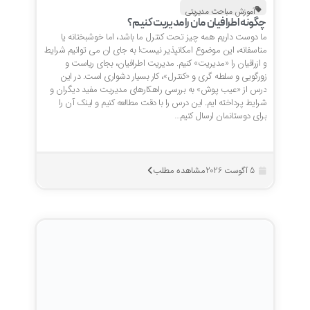
آموزش مباحث مدیریتی
چگونه اطرافیان مان را مدیریت کنیم؟
ما دوست داریم همه چیز تحت کنترل ما باشد، اما خوشبختانه یا
متاسفانه، این موضوع امکانپذیر نیست! به جای ان می توانیم شرایط
و ازرافیان را «مدیریت» کنیم. مدیریت اطرافیان، بجای ریاست و
زورگویی و سلطه گری و «کنترل»، کار بسیار دشواری است. در این
درس از «عیب پوش» به بررسی راهکارهای مدیریت مفید دیگران و
شرایط پرداخته ایم. این درس را با دقت مطالعه کنیم و لینک آن را
برای دوستانمان ارسال کنیم…
مشاهده مطلب
5 آگوست 2026