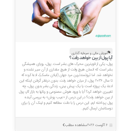
آموزش مالی و سرمایه گذاری
آیا پول از بین خواهد رفت؟
پول، یکی از قویترین محرک های بشر است. پول، رویای همیشگی
بشر است که انسان هیچ وقت از هیچ مقداری از آن سیر نشده و
نخواهد شد. اما ثروتمندترین مرد جهان (ایلان ماسک)، ادعا کرده که
تا سال 2036 پول، از میان خواهد رفت. بدون درنظر گرفتن اینکه این
ادعا، یک پروژه است یا یک پیش بینی، زندگی بشر بدون پول، چه
تغییری خواهد کرد؟ آیا با ورود هوش مصنوعی و رباتها به بازار کار، پول
از بین خواهد رفت؟ در این درس از «عیب پوش» به بررسی آینده
پول پرداخته ایم. این درس را با دقت مطالعه کنیم و لینک آن را برای
دوستانمان ارسال کنیم…
مشاهده مطلب
6 آگوست 2026