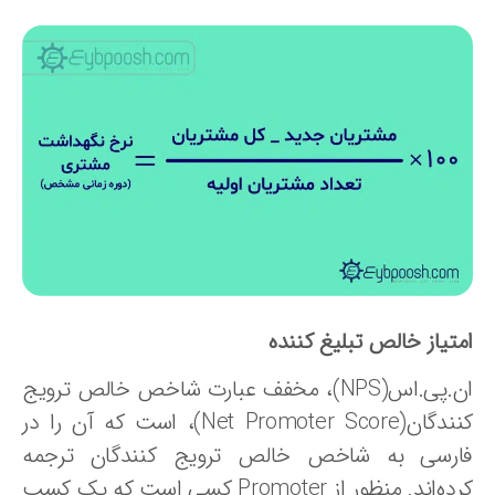
متیاز خالص تبلیغ کننده
ان.پی.اس(NPS)، مخفف عبارت شاخص خالص ترویج
کنندگان(Net Promoter Score)، است که آن را در
ارسی به شاخص خالص ترویج کنندگان ترجمه
کرده‌اند. منظور از Promoter کسی است که یک کسب