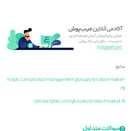
ابع:
hotjar.com/product-management-glossary/product-marke
f
productplan.com/glossary/product-market-fi
سوالات متداول