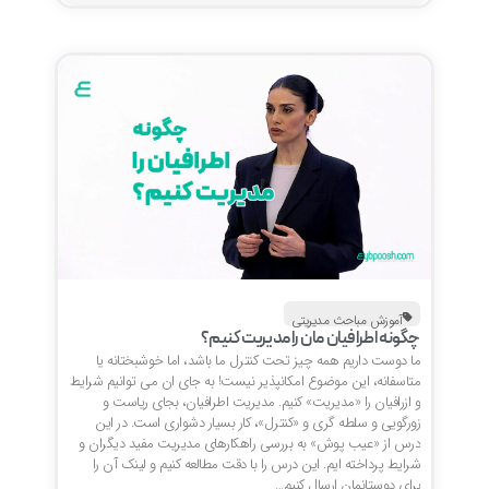
آموزش مباحث مدیریتی
چگونه اطرافیان مان را مدیریت کنیم؟
ما دوست داریم همه چیز تحت کنترل ما باشد، اما خوشبختانه یا
متاسفانه، این موضوع امکانپذیر نیست! به جای ان می توانیم شرایط
و ازرافیان را «مدیریت» کنیم. مدیریت اطرافیان، بجای ریاست و
زورگویی و سلطه گری و «کنترل»، کار بسیار دشواری است. در این
درس از «عیب پوش» به بررسی راهکارهای مدیریت مفید دیگران و
شرایط پرداخته ایم. این درس را با دقت مطالعه کنیم و لینک آن را
برای دوستانمان ارسال کنیم…