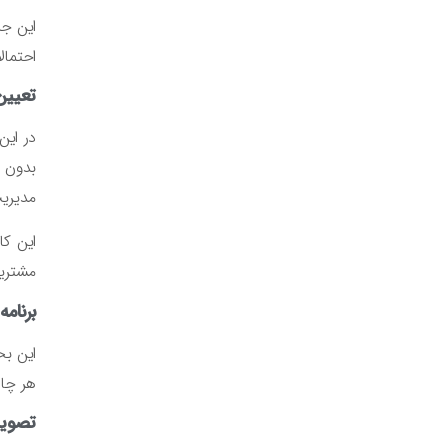
این جل
احتمال
تعیین
در این
بدون د
مدیریت
این کا
مشتریا
برنامه
این بخ
هر چال
تصویب