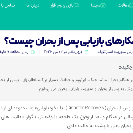
مقالات
سینما
بازی و نرم افزار
درباره ما
تماس با م
کارهای بازیابی پس از بحران چیست؟
زش مدیریت استراتژیک
بروزرسانی در 03 می 2026
زمان مطالعه: 9 دقیقه
چکیده:
ر هنگام بحران مانند جنگ، ابرتورم و حوادث بسیار بزرگ، فعالیتهایی پیش از ب
وش به پس از بحران و مدیریت بازیابی بحران می پردازیم...
بازیابی پس از بحران (Disaster Recovery)، یا «خودب
مانی در هنگام و بعد از وقوع یک فاجعه یا وضعیتی ناگوار، فعالیت های حی
بحران یعنی بازپشت به حالت عادی.