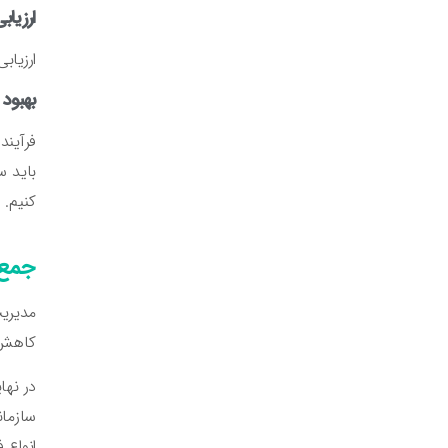
ارزیاب
ارزیاب
بهبود
فرآیند
باید س
کنیم. 
جمع 
مدیریت
کاهش د
در نها
سازمان
انواع 