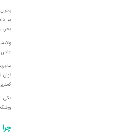
بحران 
در ادا
بحران»
واکنش 
عادی 
مدیریت
توان ف
کمتری
یکی از
ورشکست
چرا 