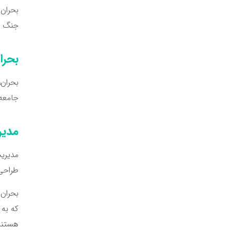
بحران 
جنگ یا ت
بحر
بحران،
جامعه 
مدیر
مدیریت
طراحی
بحران 
که به 
هستند