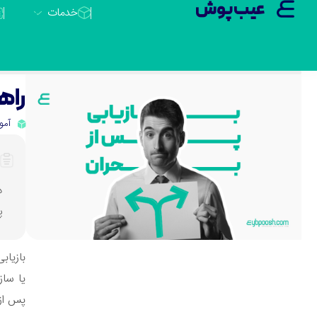
عیب پوش
خدمات
راه
آمو
د
پ
یا ساز
پس از 