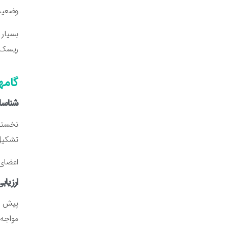
وضعیت
بسیار 
ریسک م
گامه
شناسا
نخستین
تشکیل 
اعضای 
ارزیا
پیش از
مواجه 