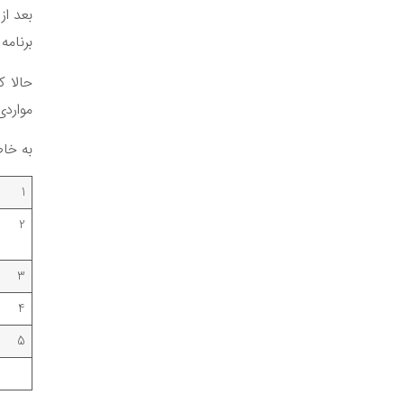
بعد ا
برنامه
حالا ک
مواردی
به خاط
1
2
3
4
5