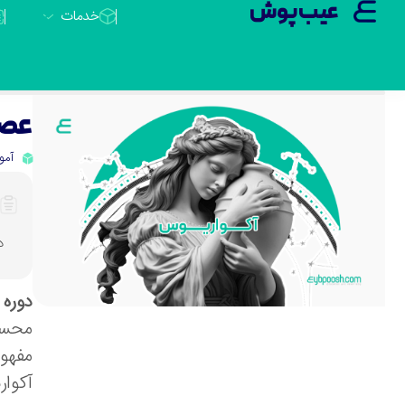
عیب پوش
خدمات
عصر آک
آمو
دور
دوره ی
محسوب
مفهوم
آکواریوس (Aquarius) بپرداز