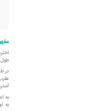
مفهو
طول م
در طا
عقرب،
آسترولوژی، د
به ا