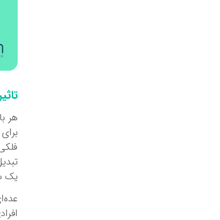
تاثی
هر با
برای 
فلکی 
تبدیل
یک س
افراد