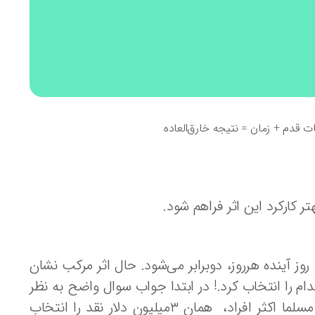
 قدم + زمان = نتیجه خارق‌العاده
تر کارکرد این اثر فراهم شود.
فرض کنیم یک سکه جادویی یک سنتی در اختیار داریم که در 31 روز آینده هرروز، دوبرابر می‌شود. حال اثر مرکب نشان
 دلار پول نقد، باید کدام را انتخاب کرد.! در ابتدا جواب سوال واضح به نظر
میرسد و هیچ انسان آگاهی سکه را انتخاب نخواهد کرد. پس مسلما اکثر افراد، همان ۳میلیون دلار نقد را انتخاب