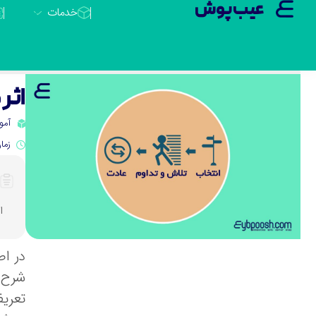
عیب پوش
خدمات
اثر مرکب ( Effect
آمو
زمان 
اثر مرک
در اص
شرح ا
تعری