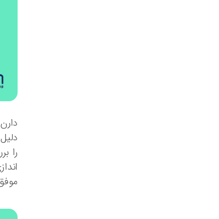
دارن 
دلیل 
را بر
انداز
موفق 