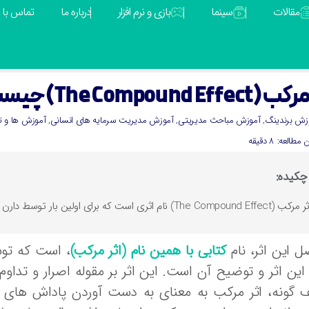
مقالات
سینما
بازی و نرم افزار
درباره ما
تماس با م
The Compound) چیست و چه کاربردی دارد؟
زش برندینگ
,
آموزش مباحث مدیریتی
,
آموزش مدیریت سرمایه های انسانی
,
آموزش ها و ت
مطالعه: 8 دقیقه
چکیده:
ب (The Compound Effect) نام اثری است که برای اولین بار توسط دارن هاردی به عنوان قانون جادویی موفقیت مطرح شد و به شهرت رسید.
ل این اثر، نام
کتابی با همین نام (اثر مرکب)
، است که توس
ین اثر و توضیح آن است. این اثر بر مقوله اصرار و تداوم
ف گونه، اثر مرکب به معنای به دست آوردن پاداش های 