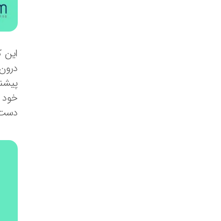
این ک
درون 
پیشنه
خود ه
دست 