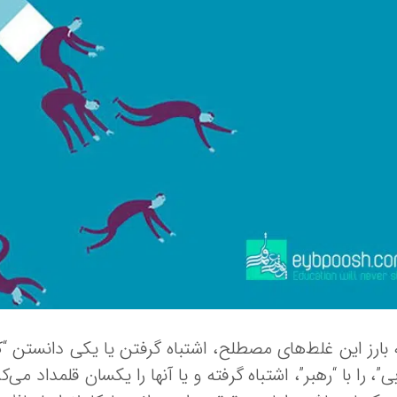
 بارز این غلط‌های مصطلح، اشتباه گرفتن یا یکی دانستن “کوچ
بی”، را با “رهبر”، اشتباه گرفته و یا آنها را یکسان قلمداد