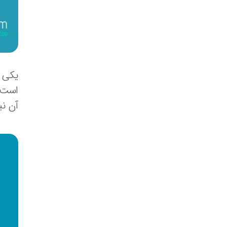
یکی ا
است. 
آن ن