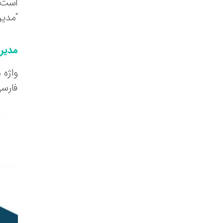
است ی
“مدیر
مدیر
فارسی