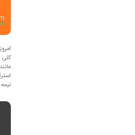
امروز
کلی ا
مانند
استرا
نیمه 