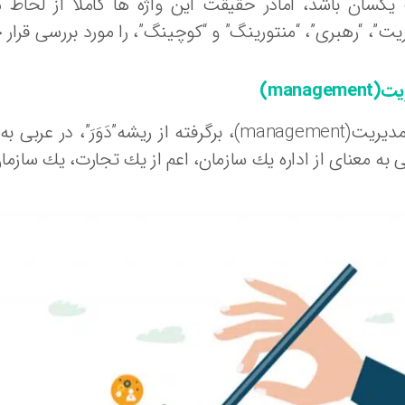
کسان باشد، امادر حقیقت این واژه ها کاملا از لحاظ ما
یت”، “رهبری”، “منتورینگ” و “کوچینگ”، را مورد بررسی قرا
یت(
management
)
واژه مدیریت(management)، برگرفته از ریشه”دَ
 به معنای از اداره یك سازمان، اعم از یك تجارت، یك سازما