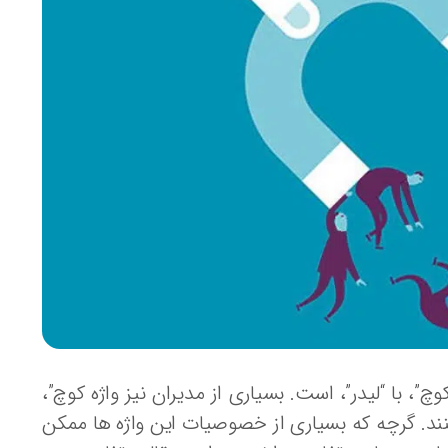
”، با “لیدر”، است. بسیاری از مدیران نیز واژه کوچ”،
 می‌کنند. گرچه که بسیاری از خصوصیات این واژه ها ممکن