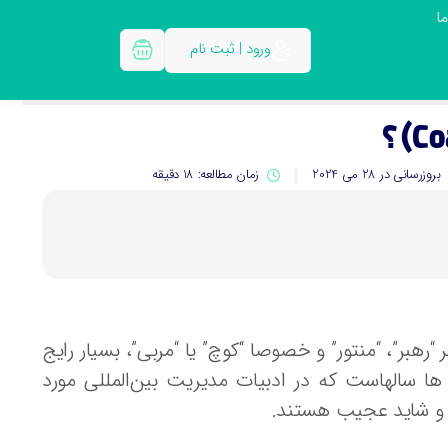
ا
ورود | ثبت نام
بروزرسانی در 28 می 2024
زمان مطالعه: 18 دقیقه
 “رهبر”، “منتور” و خصوصا “کوچ” یا “مربی”، بسیار رایج
ها سالهاست که در ادبیات مدیریت بین‌المللی مورد
ید و شاید عجیب هستند.