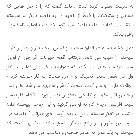
ه سرعت سقوط کرده است . باید گفت که را ه حل هایی که
ائل و مشکلات را فقط از ناحیه ای به ناحیه دیگر در سیستم
تقل می نماید، اغلب باعث می شود که علت اصلی نامکشوف
قی بماند.
ل چشم بسته هر اندازه سخت، واکنشی سخت تر و بدتر از طرف
ستم را سبب می شود. درکتاب قلعه حیوانات اثر جور ج اورول
ب بارکشی معرفی می گردد که همواره پاسخی برای تمامی در نظر
ل این شعار سبب تحریک و « من سخت تر کار خواهم کرد »
الات دارد . او می گفت سخت کوشی سایرین می شد. ولی پس
 چندی آثار مخرب و نتایجی معکوس به بار آورد . انجام کار بیشتر
ب افزایش ارجاع کار به او می گردید و این چرخه پیوسته ادامه
شت. در تفکر سیستمی این پدیده “پس خور جبرانی ” نامیده می
د. این مفهوم در واقع بیانگر پاسخ خلاف انتظاری است که
ستم به یک عمل به ظاهر صحیح و مناسب می دهد.