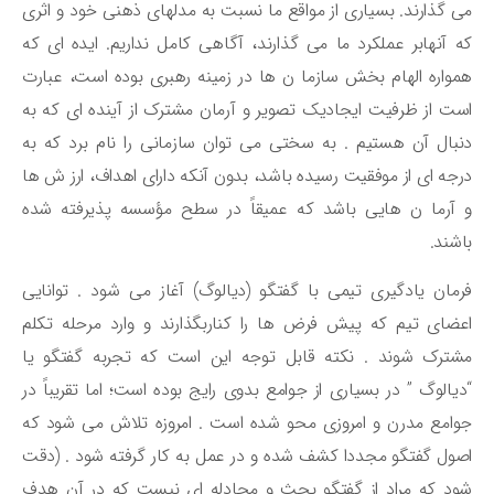
 گذارند. بسیاری از مواقع ما نسبت به مدلهای ذهنی خود و اثری
 آنهابر عملکرد ما می گذارند، آگاهی کامل نداریم. ایده ای که
واره الهام بخش سازما ن ها در زمینه رهبری بوده است، عبارت
ت از ظرفیت ایجادیک تصویر و آرمان مشترک از آینده ای که به
بال آن هستیم . به سختی می توان سازمانی را نام برد که به
جه ای از موفقیت رسیده باشد، بدون آنکه دارای اهداف، ارز ش ها
آرما ن هایی باشد که عمیقاً در سطح مؤسسه پذیرفته شده
شند.
مان یادگیری تیمی با گفتگو (دیالوگ) آغاز می شود . توانایی
ضای تیم که پیش فرض ها را کناربگذارند و وارد مرحله تکلم
ترک شوند . نکته قابل توجه این است که تجربه گفتگو یا
یالوگ ” در بسیاری از جوامع بدوی رایج بوده است؛ اما تقریباً در
امع مدرن و امروزی محو شده است . امروزه تلاش می شود که
ول گفتگو مجددا کشف شده و در عمل به کار گرفته شود . (دقت
د که مراد از گفتگو بحث و مجادله ای نیست که در آن هدف