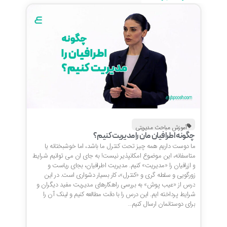
آموزش مباحث مدیریتی
چگونه اطرافیان مان را مدیریت کنیم؟
ما دوست داریم همه چیز تحت کنترل ما باشد، اما خوشبختانه یا
متاسفانه، این موضوع امکانپذیر نیست! به جای ان می توانیم شرایط
و ازرافیان را «مدیریت» کنیم. مدیریت اطرافیان، بجای ریاست و
زورگویی و سلطه گری و «کنترل»، کار بسیار دشواری است. در این
درس از «عیب پوش» به بررسی راهکارهای مدیریت مفید دیگران و
شرایط پرداخته ایم. این درس را با دقت مطالعه کنیم و لینک آن را
برای دوستانمان ارسال کنیم…