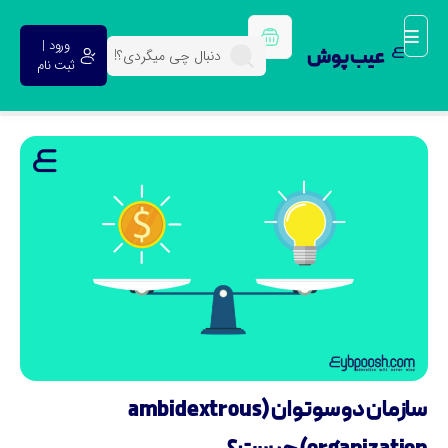
ورود |
عیب پوش
ثبت نام
سازمان دوسوتوان (ambidextrous