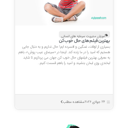
آموزش مدیریت سرمایه های انسانی
بهترین فیلم های حال خوب کن
بسیاری از اوقات، غمگین و افسرده ایم! حال نداریم و به دنبال جایی
هستیم که امید را در ما زنده کند. اینجا در «سینمای عیب پوش»، باهم
به معرفی بهترین فیلمهای حال خوب کن جهان می پردازیم تا شاید
لبخندی روی لبمان بنشیند و امید را باهم قسمت کنیم…
مشاهده مطلب
24 جولای 2026