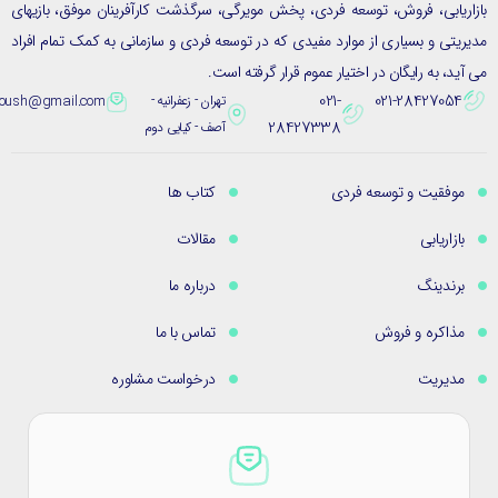
ریابی، فروش، توسعه فردی، پخش مویرگی، سرگذشت کارآفرینان موفق، بازیهای
یتی و بسیاری از موارد مفیدی که در توسعه فردی و سازمانی به کمک تمام افراد
ید، به رایگان در اختیار عموم قرار گرفته است.
021-
021-28427054
تهران - زعفرانیه -
eybpoush@gmail.com
28427338
آصف - کیایی دوم
موفقیت و توسعه فردی
کتاب ها
بازاریابی
مقالات
برندینگ
درباره ما
مذاکره و فروش
تماس با ما
مدیریت
درخواست مشاوره