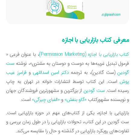
عرفی
کتاب بازاریابی با اجازه
ب بازاریابی با اجازه (Permission Marketing)
، با عنوان فرعی «
مول تبدیل غریبه‌ها به دوست و دوستان به مشتری»، نوشته
ست
دین
(سث گادین)، به ترجمه
دکتر امین اسداللهی
و
فرامرز عیب
وش
است. این کتاب توسط انتشارات خوانه در تهران به چاپ
سیده است.
ست گودین
از بزرگترین و مشهورترین فروشندگان جهان
نویسنده مشهورکتاب
«گاو بنفش»
و
«الفبای چیرگی»
است.
زاریابی با اجازه، یکی از کتاب‌های مهم در حوزه بازاریابی است.
 گودین در این کتاب، تحولات بازاریابی را در طول زمان بررسی و
اوت‌های رویکرد بازاریابی در گذشته و حال را مقایسه می‌کند.