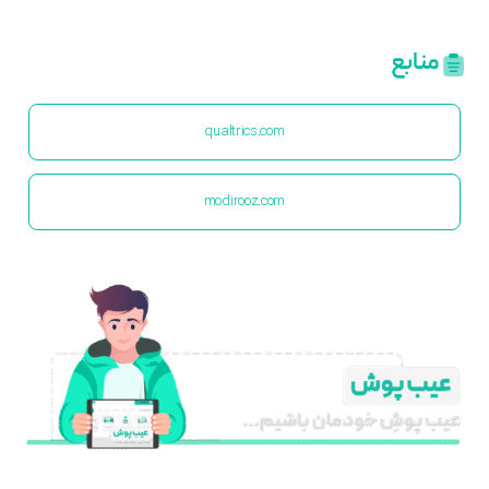
منابع
qualtrics.com
modirooz.com