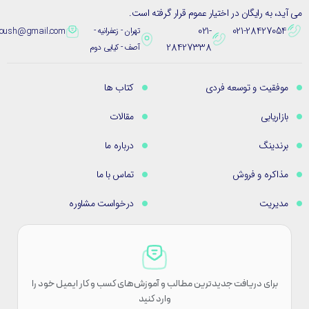
ید، به رایگان در اختیار عموم قرار گرفته است.
021-
021-28427054
تهران - زعفرانیه -
eybpoush@gmail.com
28427338
آصف - کیایی دوم
موفقیت و توسعه فردی
کتاب ها
بازاریابی
مقالات
برندینگ
درباره ما
مذاکره و فروش
تماس با ما
مدیریت
درخواست مشاوره
برای دریافت جدیدترین مطالب و آموزش‌های کسب و کار ایمیل خود را
وارد کنید