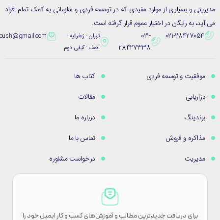
یتی و بسیاری از موارد مفیدی که در توسعه فردی و سازمانی به کمک تمام افراد
ید، به رایگان در اختیار عموم قرار گرفته است.
021-
021-28427054
تهران - زعفرانیه -
eybpoush@gmail.com
28427338
آصف - کیایی دوم
موفقیت و توسعه فردی
کتاب ها
بازاریابی
مقالات
برندینگ
درباره ما
مذاکره و فروش
تماس با ما
مدیریت
درخواست مشاوره
برای دریافت جدیدترین مطالب و آموزش‌های کسب و کار ایمیل خود را