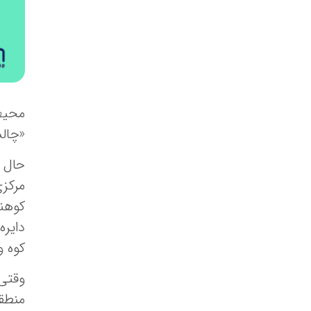
محیط 
«چالش
حال 
مرکز
کوهن
دایر
کوه و
وقتی 
منطق