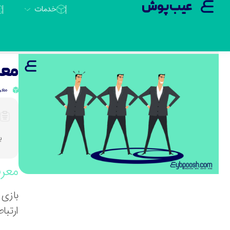
عیب پوش
خدمات
معر
معر
ب
معرف
ارتبا