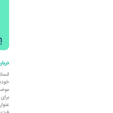
دربار
انسان
خودشا
موضوع
برای 
عنوان
فردی