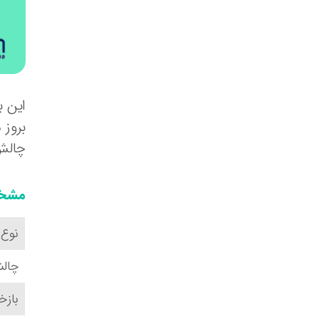
این ب
بروز 
چالش 
مشخص
نوع 
چال
بازخ