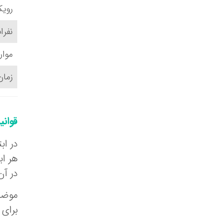
رویک
نفرا
موار
زمان
قوانی
در اب
هر اب
در آن
موضوع
برای 