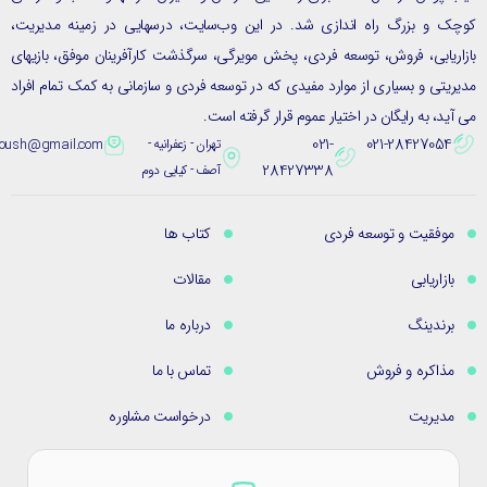
ک و بزرگ راه اندازی شد. در این وب‌سایت، درسهایی در زمینه مدیریت،
ریابی، فروش، توسعه فردی، پخش مویرگی، سرگذشت کارآفرینان موفق، بازیهای
یتی و بسیاری از موارد مفیدی که در توسعه فردی و سازمانی به کمک تمام افراد
ید، به رایگان در اختیار عموم قرار گرفته است.
021-
021-28427054
تهران - زعفرانیه -
eybpoush@gmail.com
28427338
آصف - کیایی دوم
موفقیت و توسعه فردی
کتاب ها
بازاریابی
مقالات
برندینگ
درباره ما
مذاکره و فروش
تماس با ما
مدیریت
درخواست مشاوره