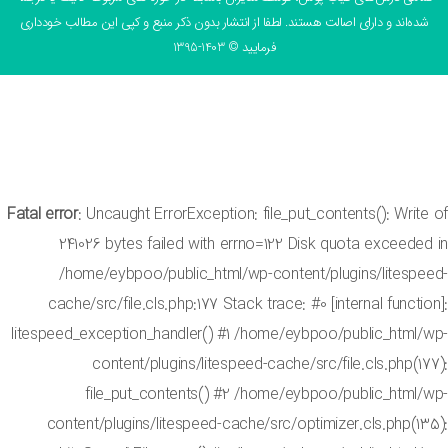
ه‌اند و دارای اصالت هستند. لطفا از انتشار بدون ذکر منبع و کپی این مطالب خودداری
فرمایید © 1403-1395
Fatal error
: Uncaught ErrorException: file_put_contents(): Wri
241026 bytes failed with errno=122 Disk quota exceed
/home/eybpoo/public_html/wp-content/plugins/litesp
cache/src/file.cls.php:177 Stack trace: #0 [internal funct
litespeed_exception_handler() #1 /home/eybpoo/public_html
content/plugins/litespeed-cache/src/file.cls.php(
file_put_contents() #2 /home/eybpoo/public_html
content/plugins/litespeed-cache/src/optimizer.cls.php(