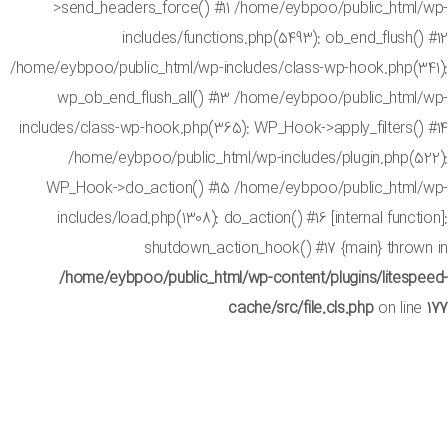
>send_headers_force() #11 /home/eybpoo/public_html
includes/functions.php(5493): ob_end_flush(
/home/eybpoo/public_html/wp-includes/class-wp-hook.php(3
wp_ob_end_flush_all() #13 /home/eybpoo/public_html
includes/class-wp-hook.php(365): WP_Hook->apply_filters()
/home/eybpoo/public_html/wp-includes/plugin.php(5
WP_Hook->do_action() #15 /home/eybpoo/public_html
includes/load.php(1308): do_action() #16 [internal funct
shutdown_action_hook() #17 {main} throw
/home/eybpoo/public_html/wp-content/plugins/litesp
cache/src/file.cls.php
on lin