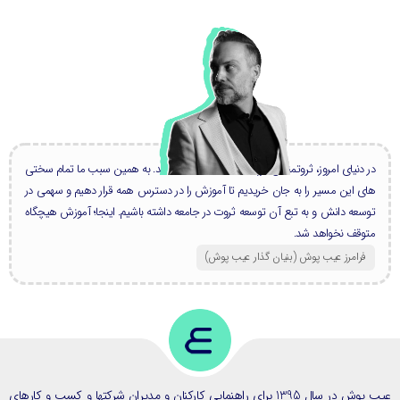
در دنیای امروز، ثروتمندان بزرگ، همه دانشمند هستند. به همین سبب ما تمام سختی
های این مسیر را به جان خریدیم تا آموزش را در دسترس همه قرار دهیم و سهمی در
توسعه دانش و به تبع آن توسعه ثروت در جامعه داشته باشیم. اینجا؛ آموزش هیچگاه
متوقف نخواهد شد.
فرامرز عیب پوش (بنیان گذار عیب پوش​)
عیب پوش در سال 1395 برای راهنمایی کارکنان و مدیران شرکتها و کسب و کارهای