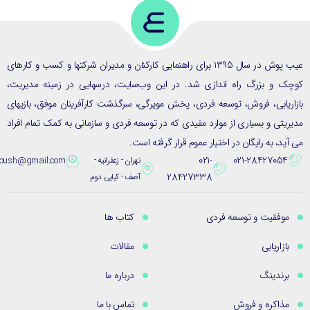
عیب پوش در سال 1395 برای راهنمایی کارکنان و مدیران شرکتها و کسب و کارهای
ک و بزرگ راه اندازی شد. در این وب‌سایت، درسهایی در زمینه مدیریت،
ریابی، فروش، توسعه فردی، پخش مویرگی، سرگذشت کارآفرینان موفق، بازیهای
یتی و بسیاری از موارد مفیدی که در توسعه فردی و سازمانی به کمک تمام افراد
ید، به رایگان در اختیار عموم قرار گرفته است.
021-
021-28427054
تهران - زعفرانیه -
eybpoush@gmail.com
28427338
آصف - کیایی دوم
موفقیت و توسعه فردی
کتاب ها
بازاریابی
مقالات
برندینگ
درباره ما
مذاکره و فروش
تماس با ما