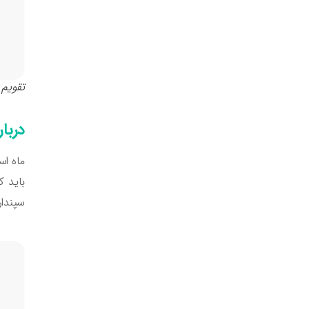
تقویم م
دربار
باید ک
سپندار