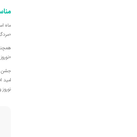
مناس
ماه اس
«مردگی
همچنین
«نوروز
جشن «
امید ا
نوروز 