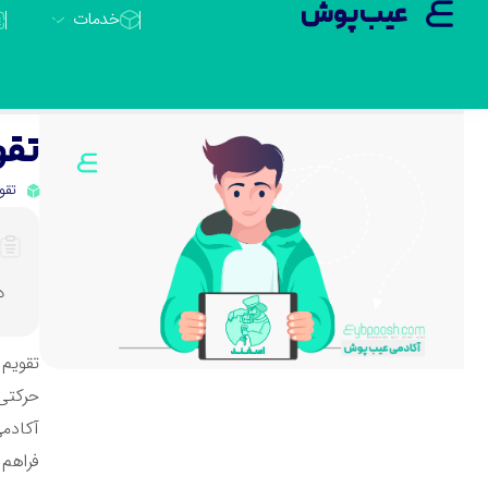
عیب پوش
خدمات
تقوی
تقو
در
تقویم 
آکادمی
فراهم 