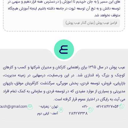
های این مسیر را به جان خریدیم تا آموزش را در دسترس همه قرار دهیم و سهمی در
توسعه دانش و به تبع آن توسعه ثروت در جامعه داشته باشیم. اینجا؛ آموزش هیچگاه
متوقف نخواهد شد.
فرامرز عیب پوش (بنیان گذار عیب پوش​)
عیب پوش در سال 1395 برای راهنمایی کارکنان و مدیران شرکتها و کسب و کارهای
ک و بزرگ راه اندازی شد. در این وب‌سایت، درسهایی در زمینه مدیریت،
ریابی، فروش، توسعه فردی، پخش مویرگی، سرگذشت کارآفرینان موفق، بازیهای
یتی و بسیاری از موارد مفیدی که در توسعه فردی و سازمانی به کمک تمام افراد
ید، به رایگان در اختیار عموم قرار گرفته است.
021-
021-28427054
تهران - زعفرانیه -
eybpoush@gmail.com
28427338
آصف - کیایی دوم