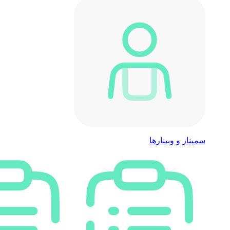
سمینار و وبینارها