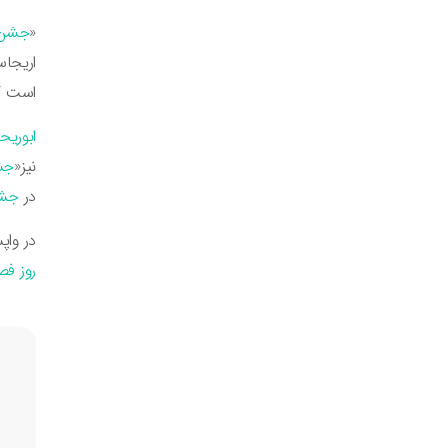
«
جشن 
اریجاس
است ک
ابوریح
نیز«
جش
در
جشن
در واپ
روز فصل