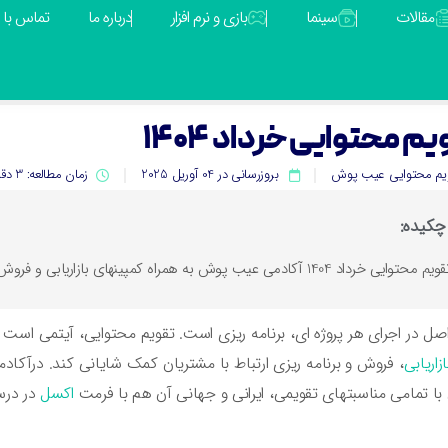
مقالات
سینما
بازی و نرم افزار
درباره ما
تماس با م
م محتوایی خرداد 1404
یم محتوایی عیب پوش
بروزرسانی در 04 آوریل 2025
زمان مطالعه: 3 دقیقه
چکیده:
م محتوایی خرداد 1404 آکادمی عیب پوش به همراه کمپینهای بازاریابی و فروش در فرمت اکسل در این بخش در اختیار علاقه مندان قرار گرفته است.
اصل در اجرای هر پروژه ای، برنامه ریزی است. تقویم محتوایی، آیتمی است ک
زاریابی
 با تمامی مناسبتهای تقویمی، ایرانی و جهانی آن هم با فرمت
اکسل
در درس