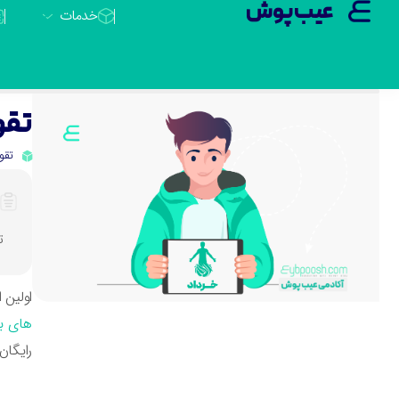
عیب پوش
خدمات
تقوی
تقو
تقوی
اولین 
های با
رایگان