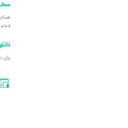
سخن 
همکارا
ادغام 
دانلو
برای د