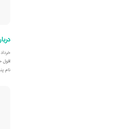
دربار
خرداد 
افول 
نام پن