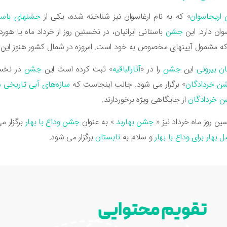
اریجاسوان
» که به نام ارغاسوان نیز شناخته شده، یکی از
جشنهای باستا
وان دارد. این
جشن
باستانی ایرانیان، در نخستین روز از خرداد ماه یا هوردا
ه مشمول آیینهای مخصوص به خود است. امروزه در شمال کشور هنوز این
ان بیرونی
این
جشن
را در «
آثارالباقیه
» ثبت کرده است این
جشن
در نخست
ن خردادگان
» برگزار می شود. جالب اینجاست که
سازه‌های آبی تاریخی 
 خردادگان
از جایگاهی ویژه برخوردارند.
سین روز ماه خرداد نیز «
جشن بهاربد
» به عنوان
جشن وداع با بهار
برگزار م
 بهار برای وداع با بهار
و سلام به
تابستان
برگزار می شود.