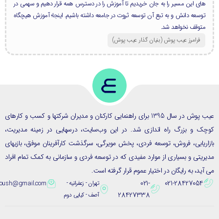
های این مسیر را به جان خریدیم تا آموزش را در دسترس همه قرار دهیم و سهمی در
توسعه دانش و به تبع آن توسعه ثروت در جامعه داشته باشیم. اینجا؛ آموزش هیچگاه
متوقف نخواهد شد.
فرامرز عیب پوش (بنیان گذار عیب پوش​)
عیب پوش در سال 1395 برای راهنمایی کارکنان و مدیران شرکتها و کسب و کارهای
ک و بزرگ راه اندازی شد. در این وب‌سایت، درسهایی در زمینه مدیریت،
ریابی، فروش، توسعه فردی، پخش مویرگی، سرگذشت کارآفرینان موفق، بازیهای
یتی و بسیاری از موارد مفیدی که در توسعه فردی و سازمانی به کمک تمام افراد
ید، به رایگان در اختیار عموم قرار گرفته است.
021-
021-28427054
تهران - زعفرانیه -
eybpoush@gmail.com
28427338
آصف - کیایی دوم