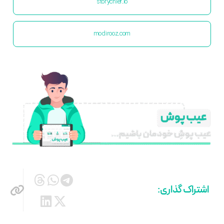
storychief.io
modirooz.com
اشتراک گذاری: