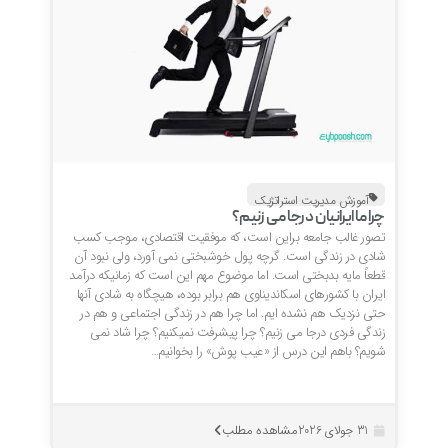
آموزش مدیریت استراتژیک
چرا ما ایرانیان درجا می زنیم؟
تصور غالب جامعه براین است، که موفقیت اقتصادی، موجب کسب
شادی در زندگی است. گرچه پول خوشبختی نمی آورد، ولی نبود آن
قطعاً مایه بدبختی است. اما موضوع مهم این است که زمانیکه درآمد
ایران با کشورهای اسکاندیناوی هم برابر بوده، هیچگاه به شادی آنها
حتی نزدیک هم نشده ایم. اما چرا هم در زندگی اجتماعی و هم در
زندگی فردی درجا می زنیم؟ چرا پیشرفت نمیکنیم؟ چرا شاد نمی
شویم؟ باهم این درس از «عیب پوش» را بخوانیم…
مشاهده مطلب
31 جولای 2026