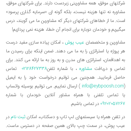
کتهای موفق، همه مشاورینی زبردست دارند. برای شرکتهای موفق،
اوره نه تنها هزینه نیست، بلکه گونه ای «سرمایه گذاری پرسود»
ت. ما از خطاهای شرکتهای دیگر که مشاورین ما می گویند، درس
گیریم و خودمان دوباره برای انجام آن خطا، هزینه نمی پردازیم!
شاورین و متخصصان
عیب پوش
، امکان پیاده سازی مفید درست
 پروژه یا استراتژی را به ما می دهند. ضمن اینکه برای رسیدن ما
 اهدافمان، استراتژی های مدرن و به روز به ما ارائه می کنند. برای
ماس و دریافت
مشاوره
، با شماره تلفن
02128427338
تماس
صل فرمایید. همچنین می توانیم درخواست خود را به ایمیل
info@eybpoosh.co
) ارسال نماییم. می توانیم بوسیله واتساپ
ا تماس تلفنی با همراه مشاور آنلاین خودمان با شماره
092020572
در تماس باشیم.
 تلفن همراه یا سیستمهای لپ تاپ و دسکتاب، امکان
ثبت نام
در
یب پوش، در سمت چپ بالای همین صفحه در دسترس ماست.