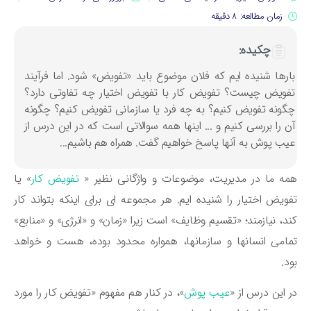
زمان مطالعه: 8 دقیقه
چکیده:
ارها شنیده ایم که فلان موضوع باید «تفویض» شود. اما فرآیند
فویض چیست؟ تفویض کار با تفویض اختیار چه تفاوتی دارد؟
گونه تفویض کنیم؟ به چه فرد یا سازمانی تفویض کنیم؟ چگونه
ن را بررسی کنیم و ... اینها همه سوالاتی است که در این درس از
یب پوش به آنها پاسخ خواهیم گفت. همراه هم باشیم...
ه ما در مدیریت، موضوعات و واژگانی نظیر «
تفویض کار
» یا
ویض اختیار را شنیده ایم. هر مجموعه ای برای اینکه بتواند کار
د، نیازمند؛ «تقسیم وظایف» است زیرا «زمان» و «انرژی» و «منابع»
امی انسانها و سازمانها، همواره محدود بوده، هست و خواهد
د.
 این درس از «
عیب پوش
»، در کنار هم مفهوم «تفویض کار را مورد