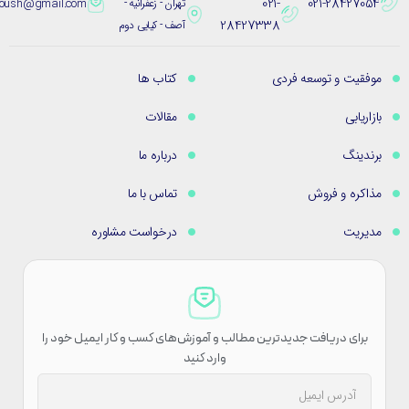
021-
021-28427054
تهران - زعفرانیه -
eybpoush@gmail.com
28427338
آصف - کیایی دوم
موفقیت و توسعه فردی
کتاب ها
بازاریابی
مقالات
برندینگ
درباره ما
مذاکره و فروش
تماس با ما
مدیریت
درخواست مشاوره
برای دریافت جدیدترین مطالب و آموزش‌های کسب و کار ایمیل خود را
وارد کنید