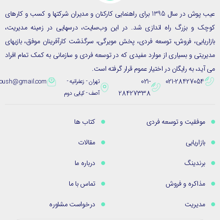
عیب پوش در سال 1395 برای راهنمایی کارکنان و مدیران شرکتها و کسب و کارهای
ک و بزرگ راه اندازی شد. در این وب‌سایت، درسهایی در زمینه مدیریت،
ریابی، فروش، توسعه فردی، پخش مویرگی، سرگذشت کارآفرینان موفق، بازیهای
یتی و بسیاری از موارد مفیدی که در توسعه فردی و سازمانی به کمک تمام افراد
ید، به رایگان در اختیار عموم قرار گرفته است.
021-
021-28427054
تهران - زعفرانیه -
eybpoush@gmail.com
28427338
آصف - کیایی دوم
موفقیت و توسعه فردی
کتاب ها
بازاریابی
مقالات
برندینگ
درباره ما
مذاکره و فروش
تماس با ما
مدیریت
درخواست مشاوره