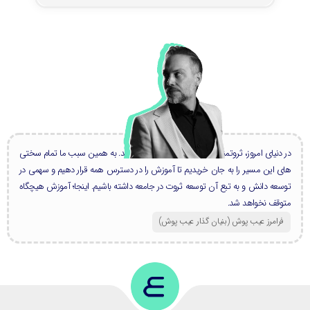
در دنیای امروز، ثروتمندان بزرگ، همه دانشمند هستند. به همین سبب ما تمام سختی
های این مسیر را به جان خریدیم تا آموزش را در دسترس همه قرار دهیم و سهمی در
توسعه دانش و به تبع آن توسعه ثروت در جامعه داشته باشیم. اینجا؛ آموزش هیچگاه
متوقف نخواهد شد.
فرامرز عیب پوش (بنیان گذار عیب پوش​)