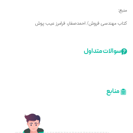
بع:
اب مهندسی فروش/ احمدصفار، فرامرز عیب پوش
سوالات متداول
منابع