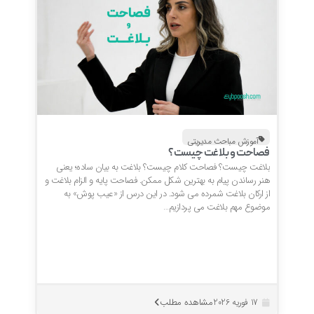
آموزش مباحث مدیریتی
فصاحت و بلاغت چیست؟
بلاغت چیست؟ فصاحت کلام چیست؟ بلاغت به بیان ساده؛ یعنی
هنر رساندن پیام به بهترین شکل ممکن. فصاحت پایه و الزام بلاغت و
از ارکان بلاغت شمرده می شود. در این درس از «عیب پوش» به
موضوع مهم بلاغت می پردازیم…
مشاهده مطلب
17 فوریه 2026