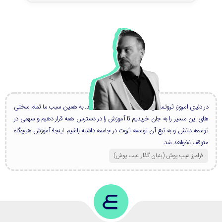
در دنیای امروز، ثروتمندان بزرگ، همه دانشمند هستند. به همین سبب ما تمام سختی
های این مسیر را به جان خریدیم تا آموزش را در دسترس همه قرار دهیم و سهمی در
توسعه دانش و به تبع آن توسعه ثروت در جامعه داشته باشیم. اینجا؛ آموزش هیچگاه
متوقف نخواهد شد.
فرامرز عیب پوش (بنیان گذار عیب پوش​)