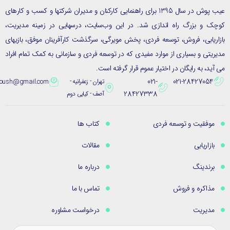
عیب پوش در سال 1395 برای راهنمایی کارکنان و مدیران شرکتها و کسب و کارهای
ک و بزرگ راه اندازی شد. در این وب‌سایت، درسهایی در زمینه مدیریت،
ریابی، فروش، توسعه فردی، پخش مویرگی، سرگذشت کارآفرینان موفق، بازیهای
یتی و بسیاری از موارد مفیدی که در توسعه فردی و سازمانی به کمک تمام افراد
ید، به رایگان در اختیار عموم قرار گرفته است.
021-
021-28427054
تهران - زعفرانیه -
eybpoush@gmail.com
28427338
آصف - کیایی دوم
موفقیت و توسعه فردی
کتاب ها
بازاریابی
مقالات
برندینگ
درباره ما
مذاکره و فروش
تماس با ما
مدیریت
درخواست مشاوره