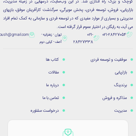
ک و بزرگ راه اندازی شد. در این وب‌سایت، درسهایی در زمینه مدیریت،
ریابی، فروش، توسعه فردی، پخش مویرگی، سرگذشت کارآفرینان موفق، بازیهای
یتی و بسیاری از موارد مفیدی که در توسعه فردی و سازمانی به کمک تمام افراد
ید، به رایگان در اختیار عموم قرار گرفته است.
021-
021-28427054
تهران - زعفرانیه -
eybpoush@gmail.com
28427338
آصف - کیایی دوم
موفقیت و توسعه فردی
کتاب ها
بازاریابی
مقالات
برندینگ
درباره ما
مذاکره و فروش
تماس با ما
مدیریت
درخواست مشاوره