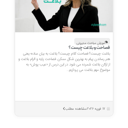
آموزش مباحث مدیریتی
فصاحت و بلاغت چیست؟
بلاغت چیست؟ فصاحت کلام چیست؟ بلاغت به بیان ساده؛ یعنی
هنر رساندن پیام به بهترین شکل ممکن. فصاحت پایه و الزام بلاغت و
از ارکان بلاغت شمرده می شود. در این درس از «عیب پوش» به
موضوع مهم بلاغت می پردازیم…
مشاهده مطلب
17 فوریه 2026