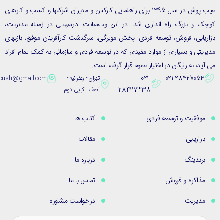
عیب پوش در سال 1395 برای راهنمایی کارکنان و مدیران شرکتها و کسب و کارهای
ک و بزرگ راه اندازی شد. در این وب‌سایت، درسهایی در زمینه مدیریت،
ریابی، فروش، توسعه فردی، پخش مویرگی، سرگذشت کارآفرینان موفق، بازیهای
یتی و بسیاری از موارد مفیدی که در توسعه فردی و سازمانی به کمک تمام افراد
ید، به رایگان در اختیار عموم قرار گرفته است.
021-
021-28427054
تهران - زعفرانیه -
eybpoush@gmail.com
28427338
آصف - کیایی دوم
موفقیت و توسعه فردی
کتاب ها
بازاریابی
مقالات
برندینگ
درباره ما
مذاکره و فروش
تماس با ما
مدیریت
درخواست مشاوره