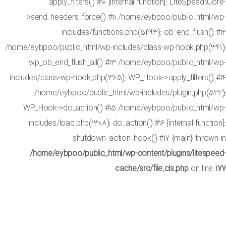
apply_filters() #10 [internal function]: LiteSpeed\
>send_headers_force() #11 /home/eybpoo/public_html
includes/functions.php(5493): ob_end_flush(
/home/eybpoo/public_html/wp-includes/class-wp-hook.php(3
wp_ob_end_flush_all() #13 /home/eybpoo/public_html
includes/class-wp-hook.php(365): WP_Hook->apply_filters()
/home/eybpoo/public_html/wp-includes/plugin.php(5
WP_Hook->do_action() #15 /home/eybpoo/public_html
includes/load.php(1308): do_action() #16 [internal funct
shutdown_action_hook() #17 {main} throw
/home/eybpoo/public_html/wp-content/plugins/litesp
cache/src/file.cls.php
on lin