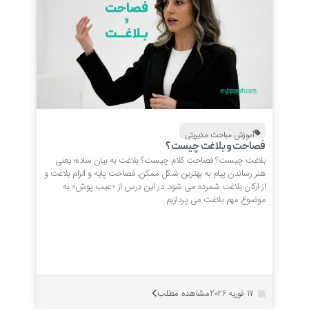
آموزش مباحث مدیریتی
فصاحت و بلاغت چیست؟
بلاغت چیست؟ فصاحت کلام چیست؟ بلاغت به بیان ساده؛ یعنی
هنر رساندن پیام به بهترین شکل ممکن. فصاحت پایه و الزام بلاغت و
از ارکان بلاغت شمرده می شود. در این درس از «عیب پوش» به
موضوع مهم بلاغت می پردازیم…
مشاهده مطلب
17 فوریه 2026