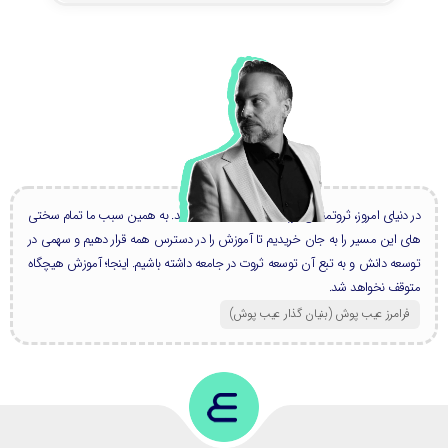
در دنیای امروز، ثروتمندان بزرگ، همه دانشمند هستند. به همین سبب ما تمام سختی
های این مسیر را به جان خریدیم تا آموزش را در دسترس همه قرار دهیم و سهمی در
توسعه دانش و به تبع آن توسعه ثروت در جامعه داشته باشیم. اینجا؛ آموزش هیچگاه
متوقف نخواهد شد.
فرامرز عیب پوش (بنیان گذار عیب پوش​)