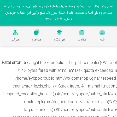
می درس‌های عیب پوش، توسط مدیران باسابقه در حوزه های مربوطه تالیف یا ترجمه
ه‌اند و دارای اصالت هستند. لطفا از انتشار بدون ذکر منبع و کپی این مطالب خودداری
فرمایید © 1403-1395
خانه
مقالات
آموزشگاه
مشاوره
میز کار
Fatal error
: Uncaught ErrorException: file_put_contents(): Wri
241026 bytes failed with errno=122 Disk quota exceed
/home/eybpoo/public_html/wp-content/plugins/litesp
cache/src/file.cls.php:177 Stack trace: #0 [internal funct
litespeed_exception_handler() #1 /home/eybpoo/public_html
content/plugins/litespeed-cache/src/file.cls.php(
file_put_contents() #2 /home/eybpoo/public_html