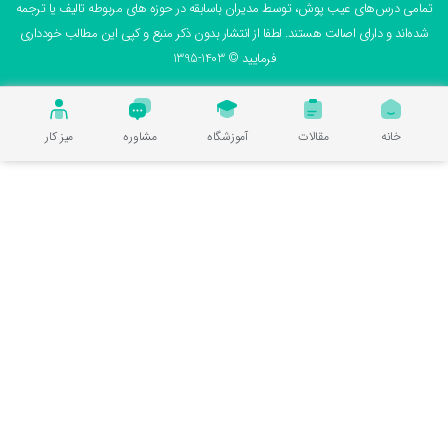
می درس‌های عیب پوش، توسط مدیران باسابقه در حوزه های مربوطه تالیف یا ترجمه
ه‌اند و دارای اصالت هستند. لطفا از انتشار بدون ذکر منبع و کپی این مطالب خودداری
فرمایید © 1403-1395
خانه
مقالات
آموزشگاه
مشاوره
میز کار