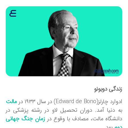
ندگی دوبونو
رد چارلز(Edward de Bono) در سال ۱۹۳۳ در
مالت
ه دنیا آمد. دوران تحصیل لاو در رشته پزشکی در
انشگاه مالت، مصادف با وقوع در
زمان جنگ جهانی
وم
بود.