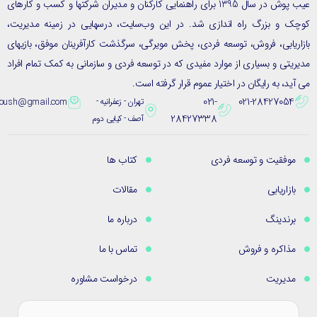
عیب پوش در سال 1395 برای راهنمایی کارکنان و مدیران شرکتها و کسب و کارهای
ک و بزرگ راه اندازی شد. در این وب‌سایت، درسهایی در زمینه مدیریت،
ریابی، فروش، توسعه فردی، پخش مویرگی، سرگذشت کارآفرینان موفق، بازیهای
یتی و بسیاری از موارد مفیدی که در توسعه فردی و سازمانی به کمک تمام افراد
ید، به رایگان در اختیار عموم قرار گرفته است.
021-
021-28427054
تهران - زعفرانیه -
eybpoush@gmail.com
28427338
آصف - کیایی دوم
موفقیت و توسعه فردی
کتاب ها
بازاریابی
مقالات
برندینگ
درباره ما
مذاکره و فروش
تماس با ما
مدیریت
درخواست مشاوره