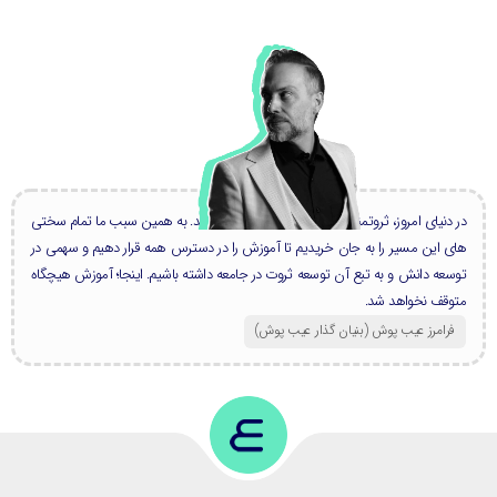
در دنیای امروز، ثروتمندان بزرگ، همه دانشمند هستند. به همین سبب ما تمام سختی
های این مسیر را به جان خریدیم تا آموزش را در دسترس همه قرار دهیم و سهمی در
توسعه دانش و به تبع آن توسعه ثروت در جامعه داشته باشیم. اینجا؛ آموزش هیچگاه
متوقف نخواهد شد.
فرامرز عیب پوش (بنیان گذار عیب پوش​)