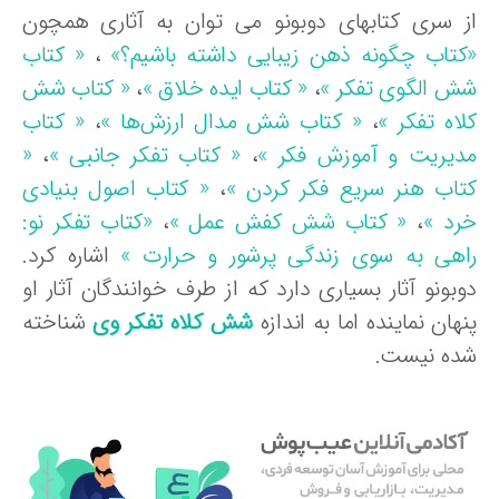
ز سری کتابهای دوبونو می توان به آثاری همچون
کتاب چگونه ذهن زیبایی داشته باشیم؟»
،
« کتاب
ش الگوی تفکر »
،
« کتاب ایده خلاق »
،
« کتاب شش
لاه تفکر »
،
« کتاب شش مدال ارزش‌ها »
،
« کتاب
دیریت و آموزش فکر »
،
« کتاب تفکر جانبی »
،
«
تاب هنر سریع فکر کردن »
،
« کتاب اصول بنیادی
رد »
،
« کتاب شش کفش عمل »
،
«کتاب تفکر نو:
اهی به سوی زندگی پرشور و حرارت »
اشاره کرد.
وبونو آثار بسیاری دارد که از طرف خوانندگان آثار او
هان نماینده اما به اندازه
شش کلاه تفکر وی
شناخته
ده نیست.