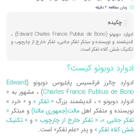
زمان مطالعه: 2 دقیقه
چکیده:
ادوارد دوبونو (Edward Charles Francis Publius de Bono) ،
ندیشمند و نویسنده و مبتکر تفکر جانبی، تفکر خارج از چارچوب و
کنیک شش کلاه تفکر است.
دوارد دوبونو کیست؟
دوارد چالرز فرانسیس پابلیوس دوبونو (
Edward
Charles Francis Publius de Bon
) ، مشهور به «
دوارد دوبونو » ، اندیشمند بزرگ
« تفکر »
و « خرد »
ویسنده و متفکر اهل
مالت(جمهوری مالتا)
و مبتکر
«
فکر جانبی »،
« تفکر خارج از چارچوب »
و
« تکنیک
ش کلاه تفکر »
و پدر «علم تفکر» است.