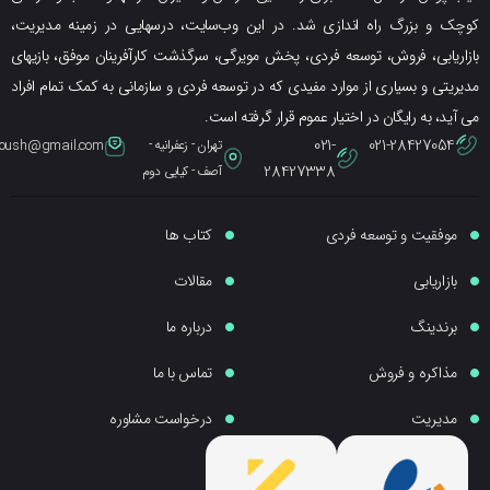
ک و بزرگ راه اندازی شد. در این وب‌سایت، درسهایی در زمینه مدیریت،
ریابی، فروش، توسعه فردی، پخش مویرگی، سرگذشت کارآفرینان موفق، بازیهای
یتی و بسیاری از موارد مفیدی که در توسعه فردی و سازمانی به کمک تمام افراد
ید، به رایگان در اختیار عموم قرار گرفته است.
021-
021-28427054
تهران - زعفرانیه -
eybpoush@gmail.com
28427338
آصف - کیایی دوم
موفقیت و توسعه فردی
کتاب ها
بازاریابی
مقالات
برندینگ
درباره ما
مذاکره و فروش
تماس با ما
مدیریت
درخواست مشاوره