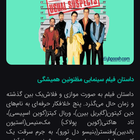
استان فیلم سینمایی مظنونین همیشگی
استان فیلم به صورت موازی و فلاش‌بک بین گذشته
 زمان حال می‌گذرد. پنج خلافکار حرفه‌ای به نام‌های
ین کیتون(گابریل بیرن)، وربال کیتز(کوین اسپیسی)،
اد هاکنی(کوین پولاک) مک‌منیس(استیون
الدبین)وفنستر(بنیسو دل تورو)، به جرم سرقت یک