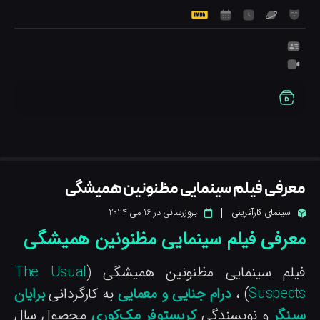
عرفی فیلم سینمایی مظنونین همیشگی
سینمای کارآفرینی
بروزرسانی در
16 می 2024
عرفی فیلم سینمایی مظنونین همیشگی
یلم سینمایی مظنونین همیشگی (
The Usual
Suspect
) ،
درام جنایی و معمایی
به کارگردانی
برایان
ینگر
و نویسندگی
کریستوفر مک‌کوری
محصول سال