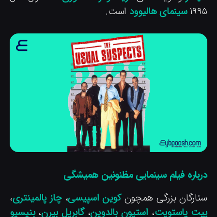
۱۹۹
سینمای هالیوود
است.
رباره فیلم سینمایی مظنونین همیشگی
تارگان بزرگی همچون
کوین اسپیسی
،
چاز پالمینتری
،
یت پاستویت
،
استیون بالدوین
،
گابریل بیرن
،
بنیسیو