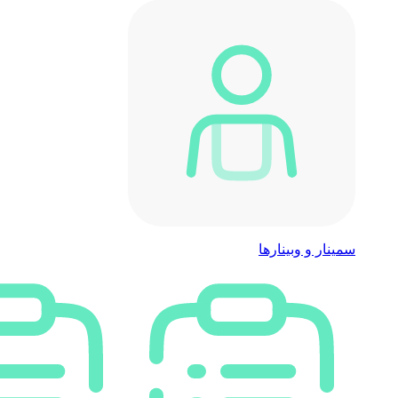
سمینار و وبینارها