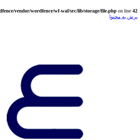
ence/vendor/wordfence/wf-waf/src/lib/storage/file.php
on line
42
پرش به محتوا