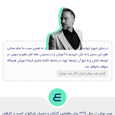
در دنیای امروز، ثروتمندان بزرگ، همه دانشمند هستند. به همین سبب ما تمام سختی
های این مسیر را به جان خریدیم تا آموزش را در دسترس همه قرار دهیم و سهمی در
توسعه دانش و به تبع آن توسعه ثروت در جامعه داشته باشیم. اینجا؛ آموزش هیچگاه
متوقف نخواهد شد.
فرامرز عیب پوش (بنیان گذار عیب پوش​)
عیب پوش در سال 1395 برای راهنمایی کارکنان و مدیران شرکتها و کسب و کارهای