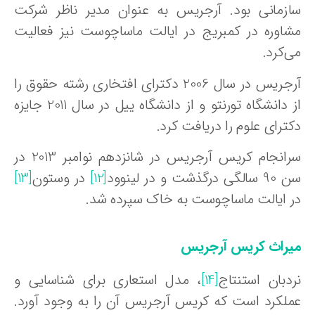
ازمانی بود. آرجریس به عنوان مدیر ناظر شرکت
شاوره در کمبریج در ایالت ماساچوست نیز فعالیت
‌کرد.
آرجریس در سال 2006 دکترای افتخاری رشته حقوق را
از دانشگاه تورنتو و از دانشگاه ییل در سال 2011 جایزه
ترای علوم را دریافت کرد.
سرانجام کریس آرجریس در شانزدهم نوامبر 2013 در
الگی درگذشت و در لینوود
[12]
در وستون
[13]
ر ایالت ماساچوست به خاک سپرده شد.
یراث کریس آرجریس
ردبان استنتاج
[14]
، مدل استعاری برای شناسایی و
ملکرد است که کریس آرجریس آن را به وجود آورد.