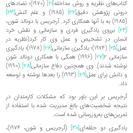
تاب‌های نظریه و روش مداخله
[21]
(1970)؛ تضادهای
رونی پژوهش دقیق
[22]
(1985) و علم کنش
[23]
برروی یادگیری فردی و سازمانی و نقش خرد
نسان در تشخیص و عمل وی کار کرد(نظریه در
مل
[25]
(1974)؛ یادگیری سازمانی
[26]
(1978)؛ یادگیری
زمانی 2
[27]
(1996) همگی با همکاری دونالد شون
وشته شدند). وی همچنین دفاع سازمانی
[28]
(1990)
 دانش برای عمل
[29]
(1993) را بعدها نوشته و توسعه
د.
رجریس بر این باور بود که مشکلات کارمندان در
تیجه شخصیت‌های بالغ مدیریت شده با استفاده از
مرین‌های به‌روزرسانی شده است.
ادگیری دو حلقه‌ای
[30]
(آرجریس و شون، 1974)،