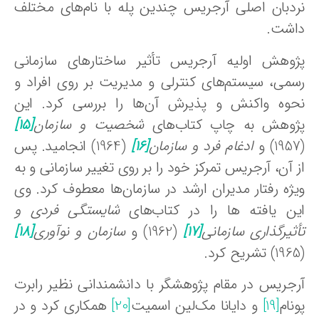
ردبان اصلی آرجریس چندین پله با نام‌های مختلف
اشت.
ژوهش اولیه آرجریس تأثیر ساختارهای سازمانی
سمی، سیستم‌های کنترلی و مدیریت بر روی افراد و
حوه واکنش و پذیرش آن‌ها را بررسی کرد. این
ژوهش به چاپ کتاب‌های
شخصیت و سازمان
[15]
ادغام فرد و سازمان
[16]
(1964) انجامید. پس
 آن، آرجریس تمرکز خود را بر روی تغییر سازمانی و به
یژه رفتار مدیران ارشد در سازمان‌ها معطوف کرد. وی
ین یافته ها را در کتاب‌های
شایستگی فردی و
أثیرگذاری سازمانی
[17]
(1962) و
سازمان و نوآوری
[18]
رجریس در مقام پژوهشگر با دانشمندانی نظیر رابرت
نام
[19]
و دایانا مک‌لین اسمیت
[20]
همکاری کرد و در