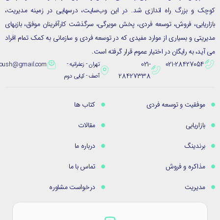
ک و بزرگ راه اندازی شد. در این وب‌سایت، درسهایی در زمینه مدیریت،
ریابی، فروش، توسعه فردی، پخش مویرگی، سرگذشت کارآفرینان موفق، بازیهای
یتی و بسیاری از موارد مفیدی که در توسعه فردی و سازمانی به کمک تمام افراد
ید، به رایگان در اختیار عموم قرار گرفته است.
021-
021-28427054
تهران - زعفرانیه -
eybpoush@gmail.com
28427338
آصف - کیایی دوم
موفقیت و توسعه فردی
کتاب ها
بازاریابی
مقالات
برندینگ
درباره ما
مذاکره و فروش
تماس با ما
مدیریت
درخواست مشاوره