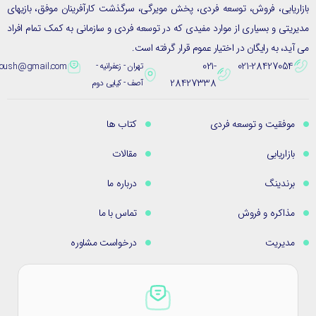
ریابی، فروش، توسعه فردی، پخش مویرگی، سرگذشت کارآفرینان موفق، بازیهای
یتی و بسیاری از موارد مفیدی که در توسعه فردی و سازمانی به کمک تمام افراد
ید، به رایگان در اختیار عموم قرار گرفته است.
021-
021-28427054
تهران - زعفرانیه -
eybpoush@gmail.com
28427338
آصف - کیایی دوم
موفقیت و توسعه فردی
کتاب ها
بازاریابی
مقالات
برندینگ
درباره ما
مذاکره و فروش
تماس با ما
مدیریت
درخواست مشاوره