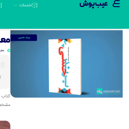
عیب پوش
خدمات
معر
معر
ک
کتاب ب
مشخصی 