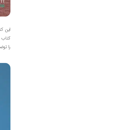
این کت
کتاب ه
را توض