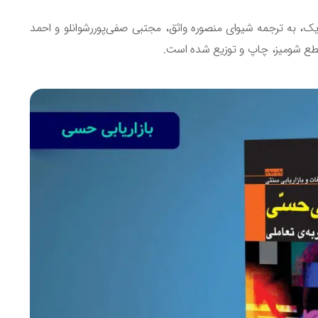
ک، به ترجمه شیوای منصوره واثق، مجتبی صفی‌پوررشوانلو و احمد
قطع شومیز، چاپ و توزیع شده است.